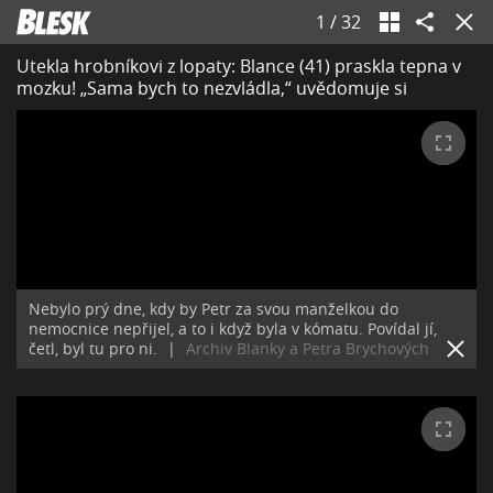
1
/
32
Utekla hrobníkovi z lopaty: Blance (41) praskla tepna v
mozku! „Sama bych to nezvládla,“ uvědomuje si
Nebylo prý dne, kdy by Petr za svou manželkou do
nemocnice nepřijel, a to i když byla v kómatu. Povídal jí,
četl, byl tu pro ni.
|
Archiv Blanky a Petra Brychových