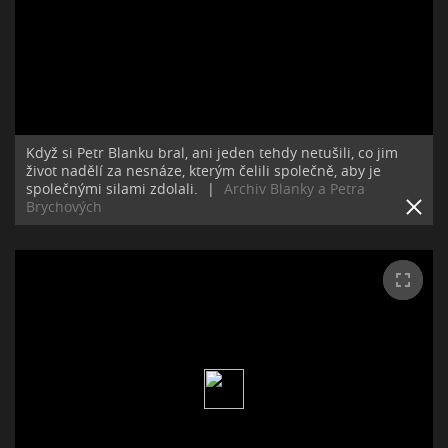
Když si Petr Blanku bral, ani jeden tehdy netušili, co jim
život nadělí za nesnáze, kterým čelili společně, aby je
společnými silami zdolali.
|
Archiv Blanky a Petra
Brychových