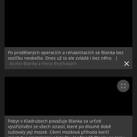
Po prodělaných operacích a rehabilitacích se Blanka bez
vozíčku neobešla. Dnes už to ale zvládá i bez něho.
|
Archiv Blanky a Petra Brychových
Pobyt v Kladrubech považuje Blanka za určité
vystřízlivění ze všech strastí, které po dlouhé době
sužovaly její mozek. Cévní mozková příhoda končí