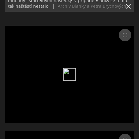
mnohdy i smrtelnými následky. V případě Blanky se tomu
tak naštěstí nestalo.
|
Archiv Blanky a Petra Brychových