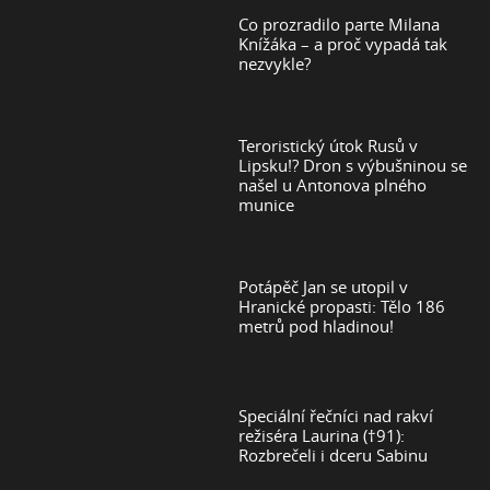
Co prozradilo parte Milana
Knížáka – a proč vypadá tak
nezvykle?
Teroristický útok Rusů v
Lipsku!? Dron s výbušninou se
našel u Antonova plného
munice
Potápěč Jan se utopil v
Hranické propasti: Tělo 186
metrů pod hladinou!
Speciální řečníci nad rakví
režiséra Laurina (†91):
Rozbrečeli i dceru Sabinu