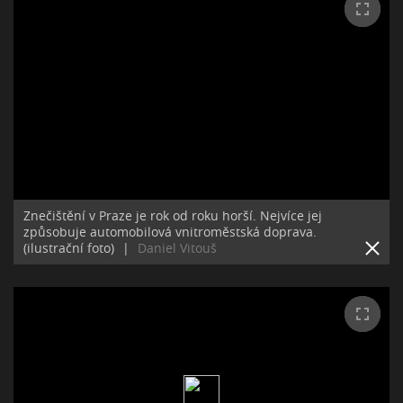
Znečištění v Praze je rok od roku horší. Nejvíce jej
způsobuje automobilová vnitroměstská doprava.
(ilustrační foto)
|
Daniel Vitouš