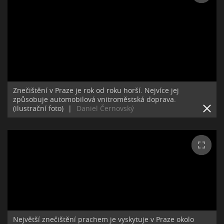
Znečištění v Praze je rok od roku horší. Nejvíce jej
způsobuje automobilová vnitroměstská doprava.
(ilustrační foto)
|
Daniel Černovský
Největší znečištění prachem je vyskytuje v Praze okolo