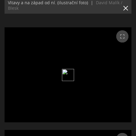
Vltavy a na západ od ní. (ilustrační foto)
|
David Malík /
Blesk