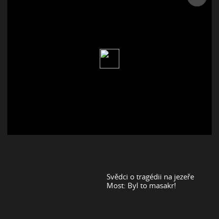
Svědci o tragédii na jezeře
Most: Byl to masakr!