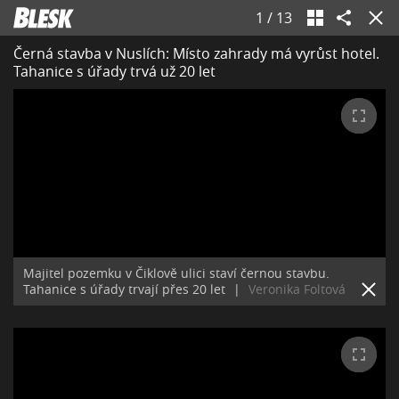
1
/
13
Černá stavba v Nuslích: Místo zahrady má vyrůst hotel.
Tahanice s úřady trvá už 20 let
Majitel pozemku v Čiklově ulici staví černou stavbu.
Tahanice s úřady trvají přes 20 let
|
Veronika Foltová