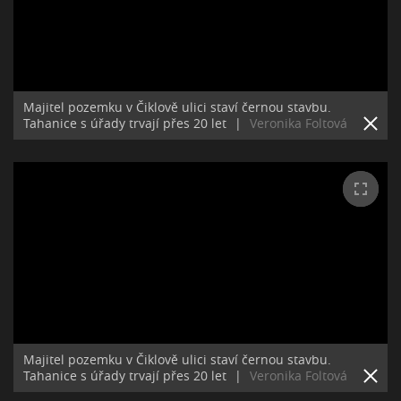
Majitel pozemku v Čiklově ulici staví černou stavbu.
Tahanice s úřady trvají přes 20 let
|
Veronika Foltová
Majitel pozemku v Čiklově ulici staví černou stavbu.
Tahanice s úřady trvají přes 20 let
|
Veronika Foltová