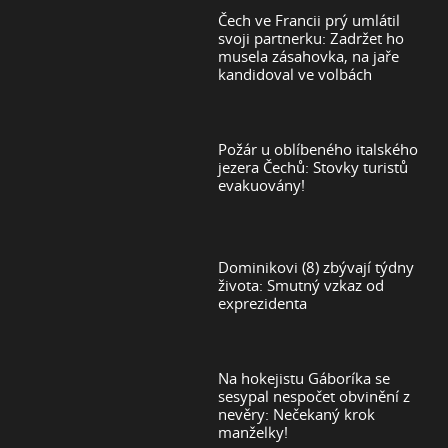
Čech ve Francii prý umlátil
svoji partnerku: Zadržet ho
musela zásahovka, na jaře
kandidoval ve volbách
Požár u oblíbeného italského
jezera Čechů: Stovky turistů
evakuovány!
Dominikovi (8) zbývají týdny
života: Smutný vzkaz od
exprezidenta
Na hokejistu Gáboríka se
sesypal nespočet obvinění z
nevěry: Nečekaný krok
manželky!