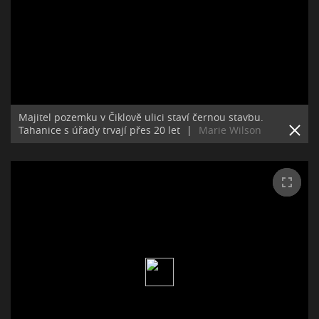
Majitel pozemku v Čiklově ulici staví černou stavbu.
Tahanice s úřady trvají přes 20 let
|
Marie Wilson