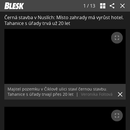
1
/
13
Černá stavba v Nuslích: Místo zahrady má vyrůst hotel.
Tahanice s úřady trvá už 20 let
Majitel pozemku v Čiklově ulici staví černou stavbu.
Tahanice s úřady trvají přes 20 let
|
Veronika Foltová