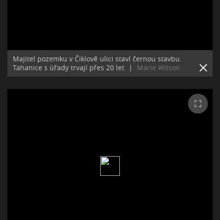
Majitel pozemku v Čiklově ulici staví černou stavbu.
Tahanice s úřady trvají přes 20 let
|
Marie Wilson