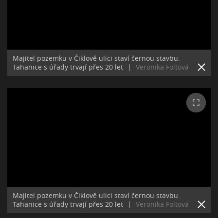
Majitel pozemku v Čiklově ulici staví černou stavbu.
Tahanice s úřady trvají přes 20 let
|
Veronika Foltová
Majitel pozemku v Čiklově ulici staví černou stavbu.
Tahanice s úřady trvají přes 20 let
|
Veronika Foltová