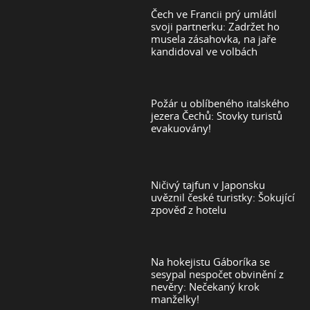
Čech ve Francii prý umlátil
svoji partnerku: Zadržet ho
musela zásahovka, na jaře
kandidoval ve volbách
Požár u oblíbeného italského
jezera Čechů: Stovky turistů
evakuovány!
Ničivý tajfun v Japonsku
uvěznil české turistky: Šokující
zpověď z hotelu
Na hokejistu Gáboríka se
sesypal nespočet obvinění z
nevěry: Nečekaný krok
manželky!