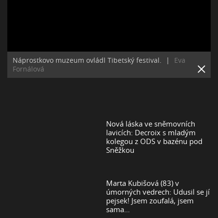
Náprostkovo muzeum ovládl Tibetský festival.
|
Eva
Fornálová
Nová láska ve sněmovních
lavicích: Decroix s mladým
kolegou z ODS v bazénu pod
Sněžkou
Marta Kubišová (83) v
úmorných vedrech: Udusil se jí
pejsek! Jsem zoufalá, jsem
sama…