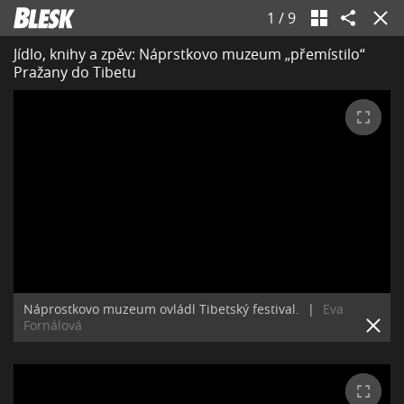
1
/
9
Jídlo, knihy a zpěv: Náprstkovo muzeum „přemístilo“
Pražany do Tibetu
Náprostkovo muzeum ovládl Tibetský festival.
|
Eva
Fornálová