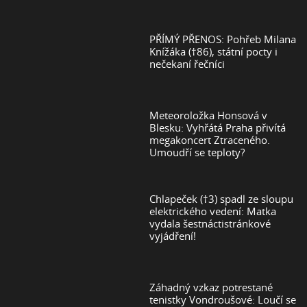
PŘÍMÝ PŘENOS: Pohřeb Milana
Knížáka (†86), státní pocty i
nečekaní řečníci
Meteoroložka Honsová v
Blesku: Vyhřátá Praha přivítá
megakoncert Ztraceného.
Umoudří se teploty?
Chlapeček (†3) spadl ze sloupu
elektrického vedení: Matka
vydala šestnáctistránkové
vyjádření!
Záhadný vzkaz potrestané
tenistky Vondroušové: Loučí se