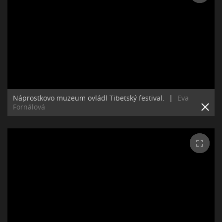
Náprostkovo muzeum ovládl Tibetský festival.
|
Eva
Fornálová