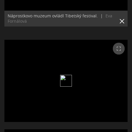
Náprostkovo muzeum ovládl Tibetský festival.
|
Eva
Fornálová