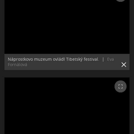
Náprostkovo muzeum ovládl Tibetský festival.
|
Eva
Fornálová