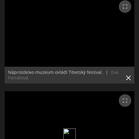
Náprostkovo muzeum ovládl Tibetský festival.
|
Eva
Fornálová