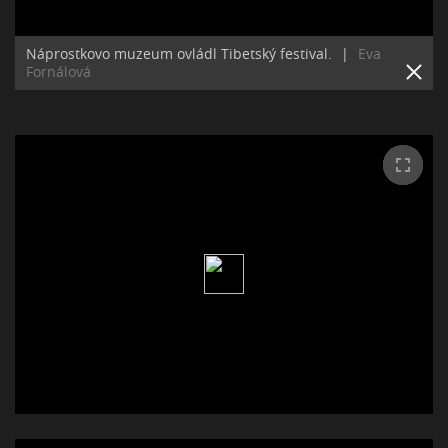
Náprostkovo muzeum ovládl Tibetský festival.
|
Eva
Fornálová