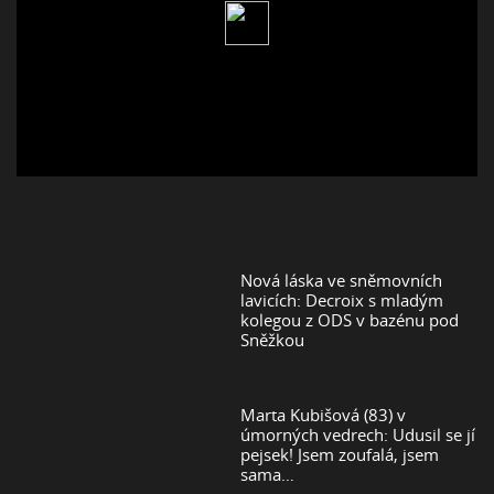
Nová láska ve sněmovních
lavicích: Decroix s mladým
kolegou z ODS v bazénu pod
Sněžkou
Marta Kubišová (83) v
úmorných vedrech: Udusil se jí
pejsek! Jsem zoufalá, jsem
sama…