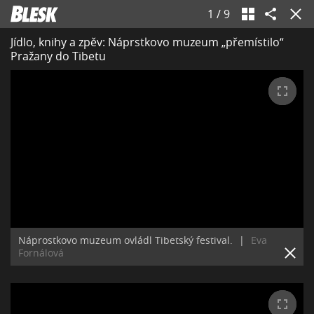
1
/
9
Jídlo, knihy a zpěv: Náprstkovo muzeum „přemístilo“
Pražany do Tibetu
Náprostkovo muzeum ovládl Tibetský festival.
|
Eva
Fornálová