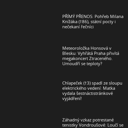
PŘÍMÝ PŘENOS: Pohřeb Milana
Knížáka (†86), státní pocty i
nečekaní řečníci
Meteoroložka Honsová v
Blesku: Vyhřátá Praha přivítá
megakoncert Ztraceného.
Umoudří se teploty?
Chlapeček (†3) spadl ze sloupu
elektrického vedení: Matka
vydala šestnáctistránkové
vyjádření!
Záhadný vzkaz potrestané
tenistky Vondroušové: Loučí se