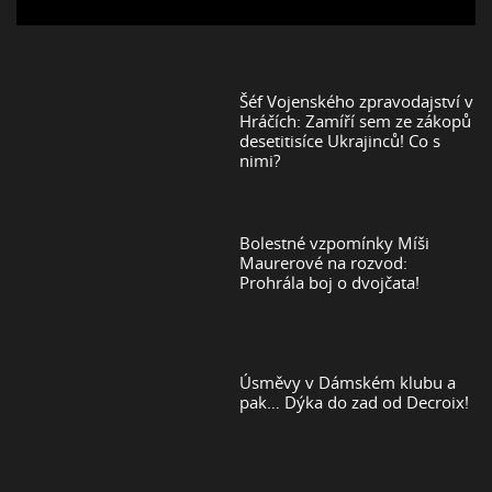
Šéf Vojenského zpravodajství v
Hráčích: Zamíří sem ze zákopů
desetitisíce Ukrajinců! Co s
nimi?
Bolestné vzpomínky Míši
Maurerové na rozvod:
Prohrála boj o dvojčata!
Úsměvy v Dámském klubu a
pak… Dýka do zad od Decroix!