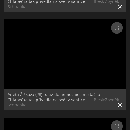
Chlapečka tak přivedla na svět v sanitce.
|
Blesk:Zbyněk
Schnapka
Aneta Žižková (28) to už do nemocnice nestačila.
Chlapečka tak přivedla na svět v sanitce.
|
Blesk:Zbyněk
Schnapka