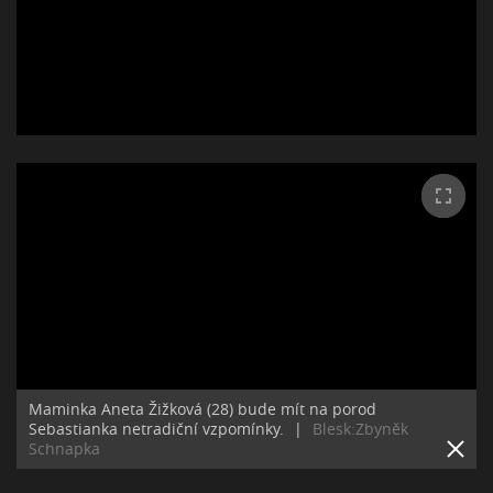
Maminka Aneta Žižková (28) bude mít na porod
Sebastianka netradiční vzpomínky.
|
Blesk:Zbyněk
Schnapka