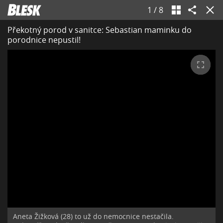
1
/
8
Překotný porod v sanitce: Sebastian maminku do
porodnice nepustil!
Aneta Žižková (28) to už do nemocnice nestačila.