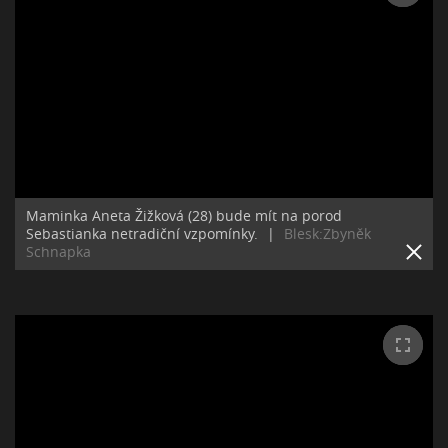
Maminka Aneta Žižková (28) bude mít na porod
Sebastianka netradiční vzpomínky.
|
Blesk:Zbyněk
Schnapka