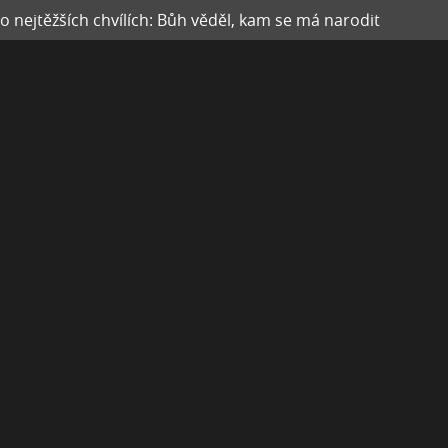
 nejtěžších chvílích: Bůh věděl, kam se má narodit