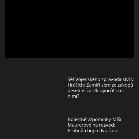
Šéf Vojenského zpravodajství v
Hráčích: Zamíří sem ze zákopů
desetitisíce Ukrajinců! Co s
nimi?
Bolestné vzpomínky Míši
Maurerové na rozvod:
Prohrála boj o dvojčata!