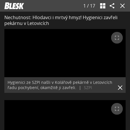
1
/
17
Nechutnost: Hlodavci i mrtvý hmyz! Hygienici zavřeli
pekárnu v Letovicích
Hygienici ze SZPI našli v Kolářově pekárně v Letovicích
řadu pochybení, okamžitě ji zavřeli.
|
SZPI