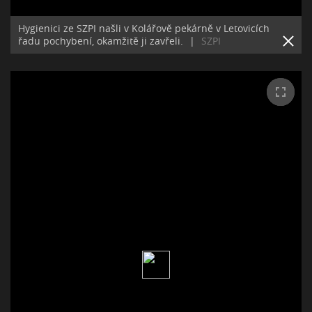
Hygienici ze SZPI našli v Kolářově pekárně v Letovicích
řadu pochybení, okamžitě ji zavřeli.
|
SZPI