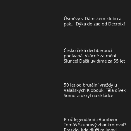
Úsměvy v Dámském klubu a
pak… Dýka do zad od Decroix!
Česko čeká dechberoucí
podívaná: Vzácné zatmění
Slunce! Další uvidíme za 55 let
50 let od brutální vraždy u
Valašských Klobouk: Těla dívek
Somora ukryl na skládce
Proč legendární »Bomber«
Tomáš Skuhravý zbankrotoval?
Prasklo, kde dluží miliony!