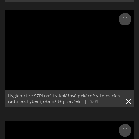
Hygienici ze SZPI našli v Kolářově pekárně v Letovicích
řadu pochybení, okamžitě ji zavřeli.
|
SZPI