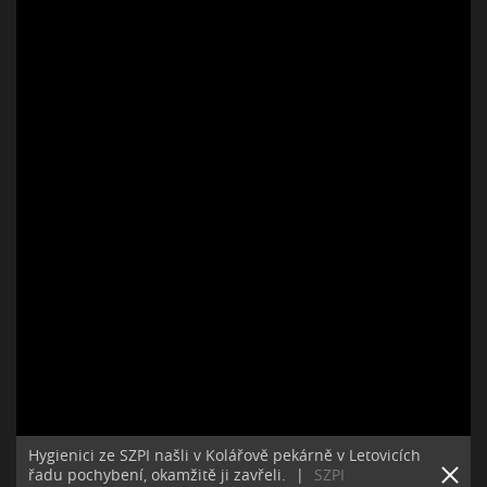
Hygienici ze SZPI našli v Kolářově pekárně v Letovicích
řadu pochybení, okamžitě ji zavřeli.
|
SZPI