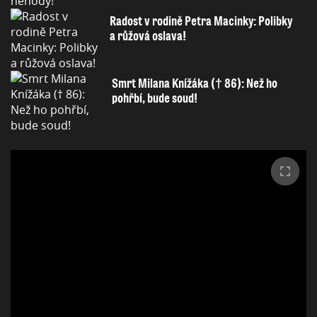
Radost v rodině Petra Macinky: Polibky
a růžová oslava!
Smrt Milana Knížáka († 86): Než ho
pohřbí, bude soud!