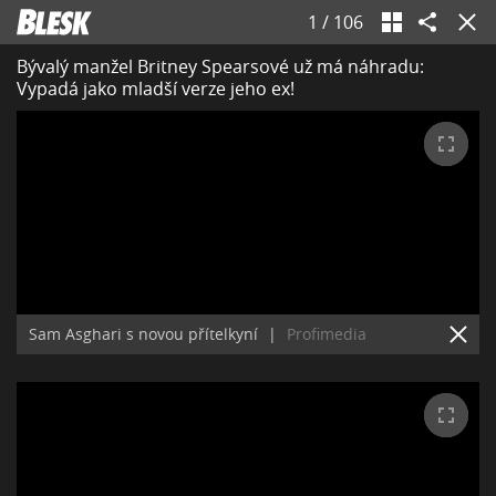
1
/
106
Bývalý manžel Britney Spearsové už má náhradu:
Vypadá jako mladší verze jeho ex!
Sam Asghari s novou přítelkyní
|
Profimedia