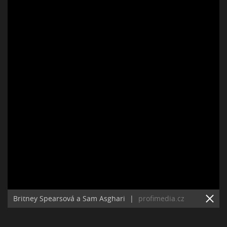
Britney Spearsová a Sam Asghari
|
profimedia.cz