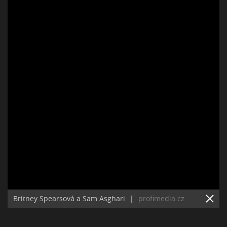
Britney Spearsová a Sam Asghari
|
profimedia.cz