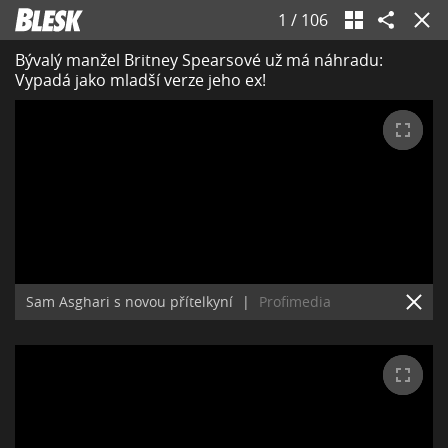
1
/
106
Bývalý manžel Britney Spearsové už má náhradu:
Vypadá jako mladší verze jeho ex!
Sam Asghari s novou přítelkyní
|
Profimedia