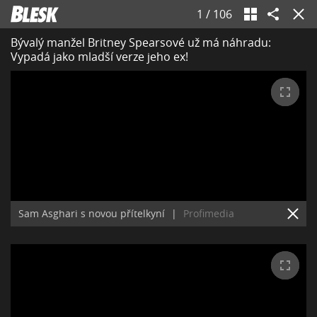
1
/
106
Bývalý manžel Britney Spearsové už má náhradu:
Vypadá jako mladší verze jeho ex!
Sam Asghari s novou přítelkyní
|
Profimedia