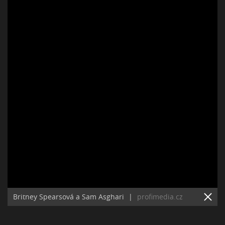
Britney Spearsová a Sam Asghari
|
profimedia.cz