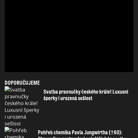
DOPORUČUJEME
Svatba pravnučky českého krále! Luxusní
šperky i urozená sešlost
Pohřeb chemika Pavla Jungwirtha (†60):