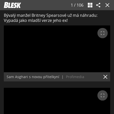
1
/
106
Bývalý manžel Britney Spearsové už má náhradu:
Vypadá jako mladší verze jeho ex!
Sam Asghari s novou přítelkyní
|
Profimedia