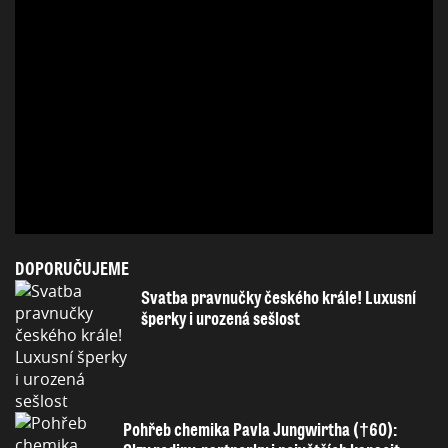
DOPORUČUJEME
Svatba pravnučky českého krále! Luxusní
šperky i urozená sešlost
Pohřeb chemika Pavla Jungwirtha (†60):