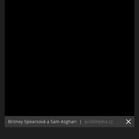
Britney Spearsová a Sam Asghari
|
profimedia.cz