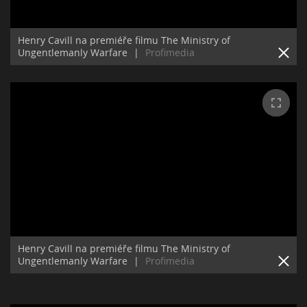
Henry Cavill na premiéře filmu The Ministry of
Ungentlemanly Warfare
|
Profimedia
Henry Cavill na premiéře filmu The Ministry of
Ungentlemanly Warfare
|
Profimedia