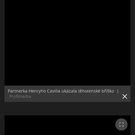
Partnerka Henryho Cavilla ukázala těhotenské bříško
|
Profimedia