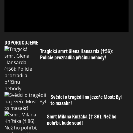
DOPORUČUJEME
Tragická smrt Glena Hansarda (†56):
Policie prozradila příčinu nehody!
Svědci o tragédii na jezeře Most: Byl
to masakr!
Smrt Milana Knížáka († 86): Než ho
pohřbí, bude soud!