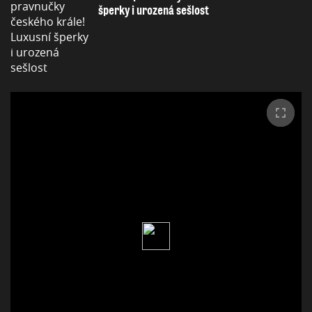
šperky i urozená sešlost