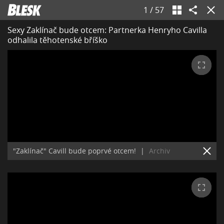
1
/
57
Sexy Zaklínač bude otcem: Partnerka Henryho Cavilla
odhalila těhotenské bříško
"Zaklínač" Cavill bude poprvé otcem!
|
Archiv