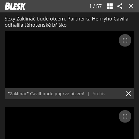
1
/
57
Sexy Zaklínač bude otcem: Partnerka Henryho Cavilla
odhalila těhotenské bříško
"Zaklínač" Cavill bude poprvé otcem!
|
Archiv