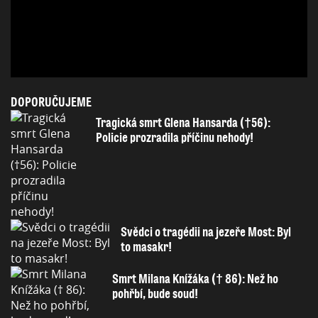
DOPORUČUJEME
Tragická smrt Glena Hansarda (†56):
Policie prozradila příčinu nehody!
Svědci o tragédii na jezeře Most: Byl
to masakr!
Smrt Milana Knížáka († 86): Než ho
pohřbí, bude soud!