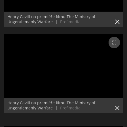
Henry Cavill na premiéře filmu The Ministry of
Ungentlemanly Warfare
|
Profimedia
Henry Cavill na premiéře filmu The Ministry of
Ungentlemanly Warfare
|
Profimedia