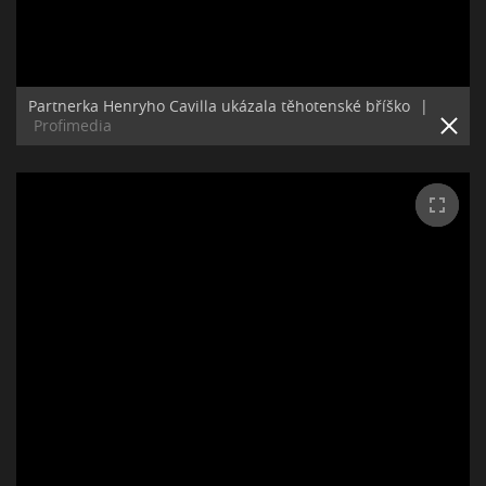
Partnerka Henryho Cavilla ukázala těhotenské bříško
|
Profimedia