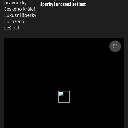
šperky i urozená sešlost