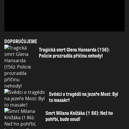
DOPORUČUJEME
Tragická smrt Glena Hansarda (†56):
Policie prozradila příčinu nehody!
Svědci o tragédii na jezeře Most: Byl
to masakr!
Smrt Milana Knížáka († 86): Než ho
pohřbí, bude soud!