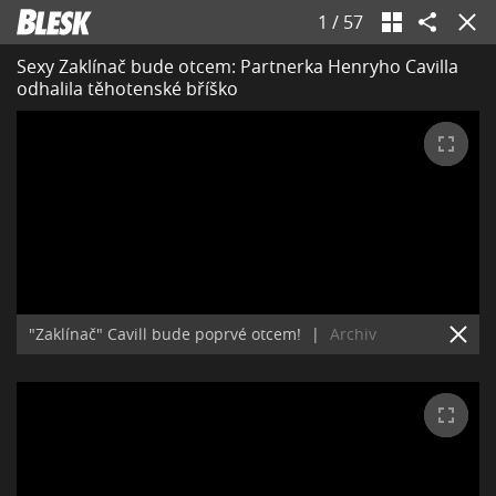
1
/
57
Sexy Zaklínač bude otcem: Partnerka Henryho Cavilla
odhalila těhotenské bříško
"Zaklínač" Cavill bude poprvé otcem!
|
Archiv