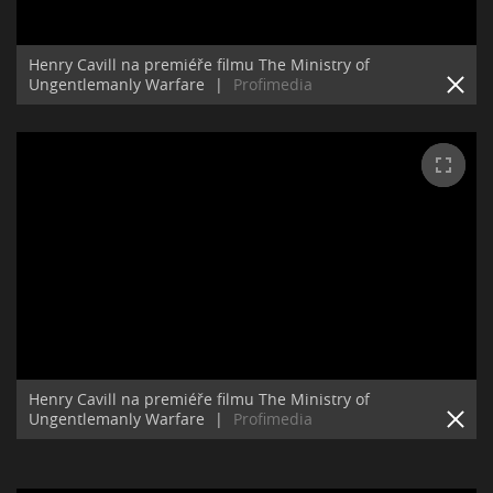
Henry Cavill na premiéře filmu The Ministry of
Ungentlemanly Warfare
|
Profimedia
Henry Cavill na premiéře filmu The Ministry of
Ungentlemanly Warfare
|
Profimedia