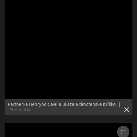
Partnerka Henryho Cavilla ukázala těhotenské bříško
|
Profimedia