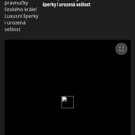
šperky i urozená sešlost