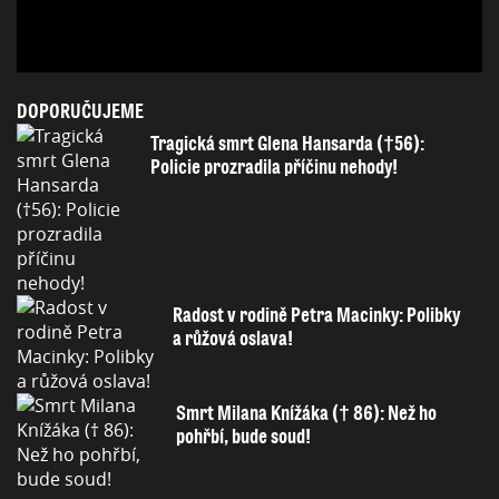
DOPORUČUJEME
Tragická smrt Glena Hansarda (†56):
Policie prozradila příčinu nehody!
Radost v rodině Petra Macinky: Polibky
a růžová oslava!
Smrt Milana Knížáka († 86): Než ho
pohřbí, bude soud!