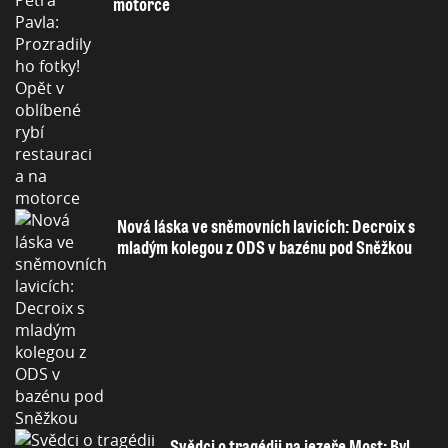
motorce
Nová láska ve sněmovních lavicích: Decroix s
mladým kolegou z ODS v bazénu pod Sněžkou
Svědci o tragédii na jezeře Most: Byl