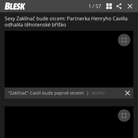
1
/
57
Sexy Zaklínač bude otcem: Partnerka Henryho Cavilla
odhalila těhotenské bříško
"Zaklínač" Cavill bude poprvé otcem!
|
Archiv