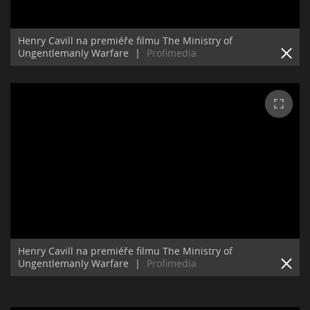
Henry Cavill na premiéře filmu The Ministry of
Ungentlemanly Warfare
|
Profimedia
Henry Cavill na premiéře filmu The Ministry of
Ungentlemanly Warfare
|
Profimedia