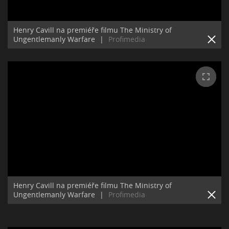
Henry Cavill na premiéře filmu The Ministry of
Ungentlemanly Warfare
|
Profimedia
Henry Cavill na premiéře filmu The Ministry of
Ungentlemanly Warfare
|
Profimedia