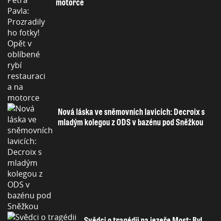
motorce
Nová láska ve sněmovních lavicích: Decroix s
mladým kolegou z ODS v bazénu pod Sněžkou
Svědci o tragédii na jezeře Most: Byl