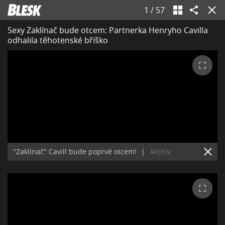
1
/
57
Sexy Zaklínač bude otcem: Partnerka Henryho Cavilla
odhalila těhotenské bříško
"Zaklínač" Cavill bude poprvé otcem!
|
Archiv