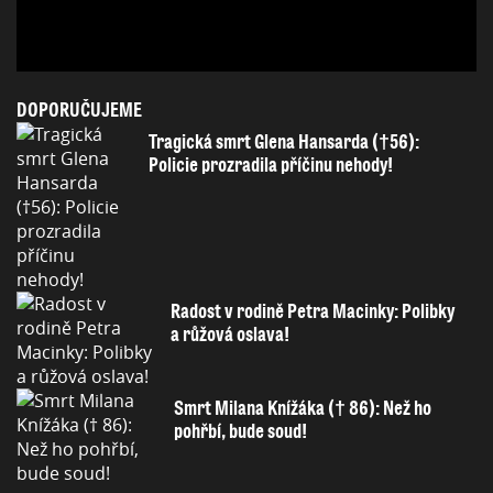
DOPORUČUJEME
Tragická smrt Glena Hansarda (†56):
Policie prozradila příčinu nehody!
Radost v rodině Petra Macinky: Polibky
a růžová oslava!
Smrt Milana Knížáka († 86): Než ho
pohřbí, bude soud!