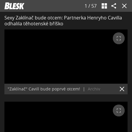
1
/
57
Sexy Zaklínač bude otcem: Partnerka Henryho Cavilla
odhalila těhotenské bříško
"Zaklínač" Cavill bude poprvé otcem!
|
Archiv