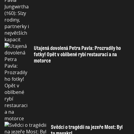
Utajená dovolená Petra Pavla: Prozradily ho
fotky! Opět v oblíbené rybí restauraci a na
motorce
Svědci o tragédii na jezeře Most: Byl
to masakr!