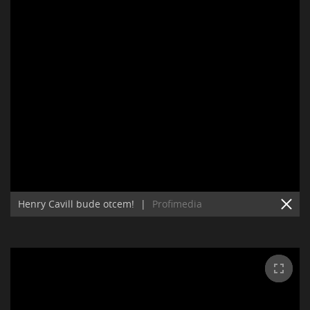
Henry Cavill bude otcem!
|
Profimedia