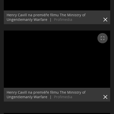
Henry Cavill na premiéře filmu The Ministry of
Ungentlemanly Warfare
|
Profimedia
Henry Cavill na premiéře filmu The Ministry of
Ungentlemanly Warfare
|
Profimedia