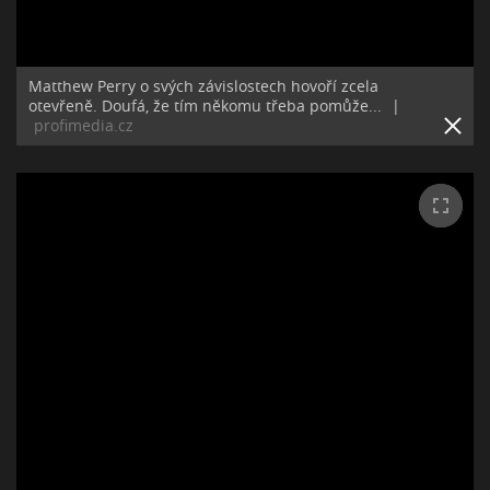
Matthew Perry o svých závislostech hovoří zcela
otevřeně. Doufá, že tím někomu třeba pomůže...
|
profimedia.cz