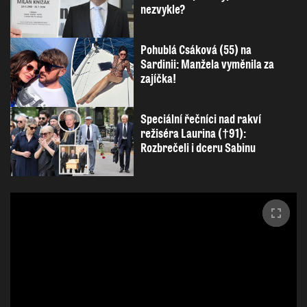
nezvykle?
Pohublá Csáková (55) na
Sardinii: Manžela vyměnila za
zajíčka!
Speciální řečníci nad rakví
režiséra Laurina (†91):
Rozbrečeli i dceru Sabinu