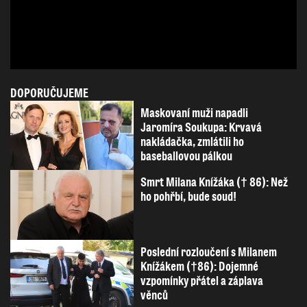
DOPORUČUJEME
Maskovaní muži napadli
Jaromíra Soukupa: Krvavá
nakládačka, zmlátili ho
baseballovou pálkou
Smrt Milana Knížáka († 86): Než
ho pohřbí, bude soud!
Poslední rozloučení s Milanem
Knížákem (†86): Dojemné
vzpomínky přátel a záplava
věnců