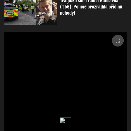
Tragická smrt Glena Hansarda
(†56): Policie prozradila příčinu
nehody!