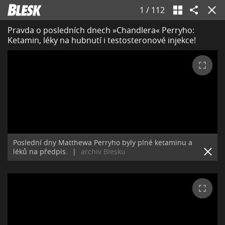
1
/
112
Pravda o posledních dnech »Chandlera« Perryho:
Ketamin, léky na hubnutí i testosteronové injekce!
Poslední dny Matthewa Perryho byly plné ketaminu a
léků na předpis.
|
archiv Blesku