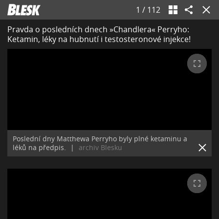
1
/
112
Pravda o posledních dnech »Chandlera« Perryho:
Ketamin, léky na hubnutí i testosteronové injekce!
Poslední dny Matthewa Perryho byly plné ketaminu a
léků na předpis.
|
archiv Blesku