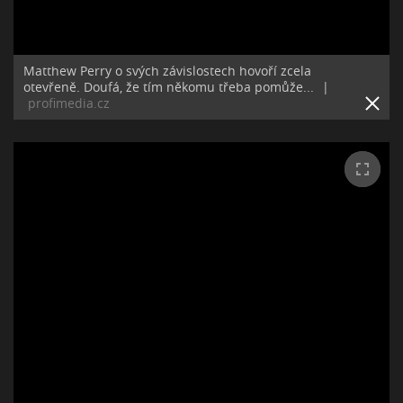
Matthew Perry o svých závislostech hovoří zcela
otevřeně. Doufá, že tím někomu třeba pomůže...
|
profimedia.cz