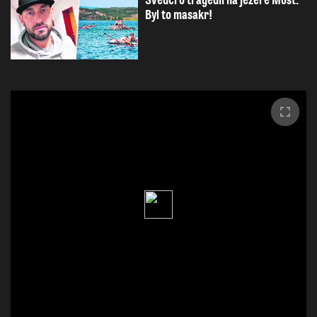
Svědci o tragédii na jezeře Most:
Byl to masakr!