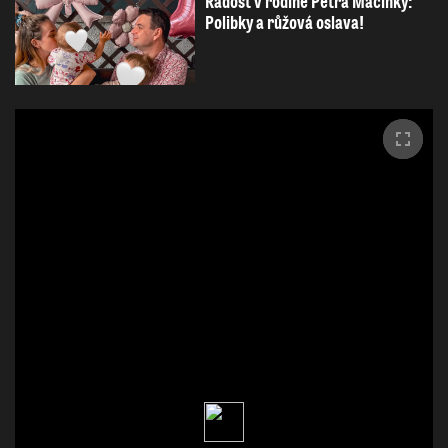
Radost v rodině Petra Macinky:
Polibky a růžová oslava!