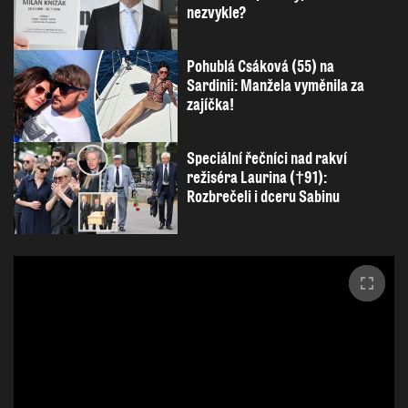
nezvykle?
Pohublá Csáková (55) na
Sardinii: Manžela vyměnila za
zajíčka!
Speciální řečníci nad rakví
režiséra Laurina (†91):
Rozbrečeli i dceru Sabinu