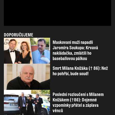
DOPORUČUJEME
Maskovaní muži napadli
Jaromíra Soukupa: Krvavá
nakládačka, zmlátili ho
baseballovou pálkou
Smrt Milana Knížáka († 86): Než
ho pohřbí, bude soud!
Poslední rozloučení s Milanem
Knížákem (†86): Dojemné
vzpomínky přátel a záplava
věnců