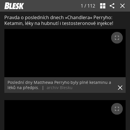
1
/
112
Pravda o posledních dnech »Chandlera« Perryho:
Ketamin, léky na hubnutí i testosteronové injekce!
Poslední dny Matthewa Perryho byly plné ketaminu a
léků na předpis.
|
archiv Blesku