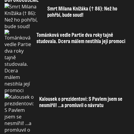
DOPORUČUJEME
Smrt Milana Knížáka († 86): Než ho
pohřbí, bude soud!
Tománková vedle Partie dva roky tajně
studovala. Dcera málem nestihla její promoci
Kalousek o prezidentovi: S Pavlem jsem se
nesmířil! ...a promluvil o návratu