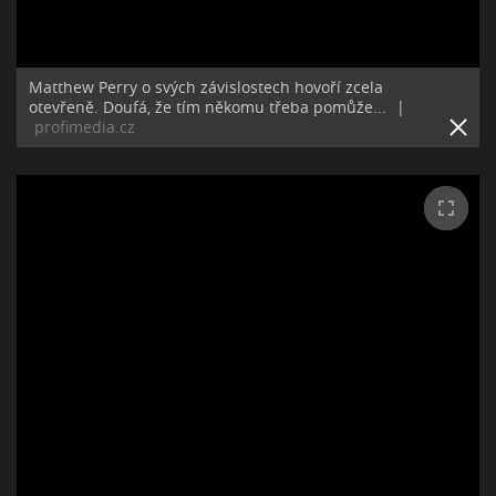
Matthew Perry o svých závislostech hovoří zcela
otevřeně. Doufá, že tím někomu třeba pomůže...
|
profimedia.cz