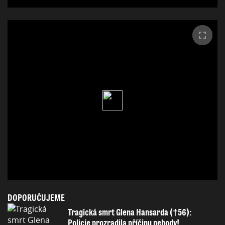
DOPORUČUJEME
Tragická smrt Glena Hansarda (†56):
Policie prozradila příčinu nehody!