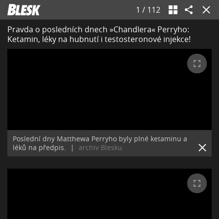
1
/
112
Pravda o posledních dnech »Chandlera« Perryho:
Ketamin, léky na hubnutí i testosteronové injekce!
Poslední dny Matthewa Perryho byly plné ketaminu a
léků na předpis.
|
archiv Blesku