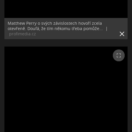
Matthew Perry o svých závislostech hovoří zcela
otevřeně. Doufá, že tím někomu třeba pomůže...
|
profimedia.cz