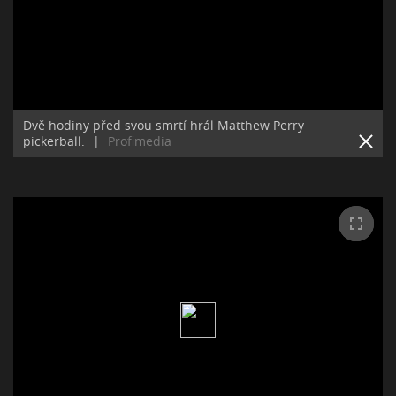
Dvě hodiny před svou smrtí hrál Matthew Perry
pickerball.
|
Profimedia