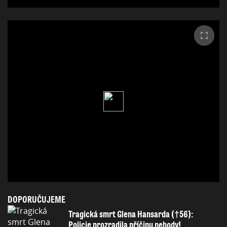
DOPORUČUJEME
Tragická smrt Glena Hansarda (†56):
Policie prozradila příčinu nehody!