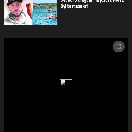
Svědci o tragédii na jezeře Most:
Byl to masakr!