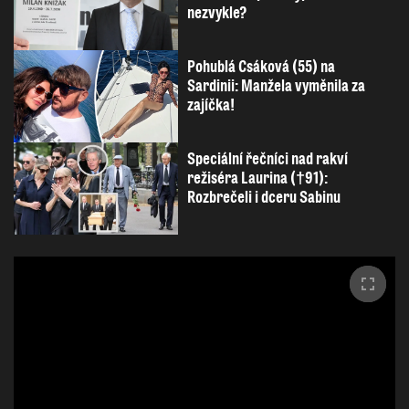
nezvykle?
Pohublá Csáková (55) na
Sardinii: Manžela vyměnila za
zajíčka!
Speciální řečníci nad rakví
režiséra Laurina (†91):
Rozbrečeli i dceru Sabinu