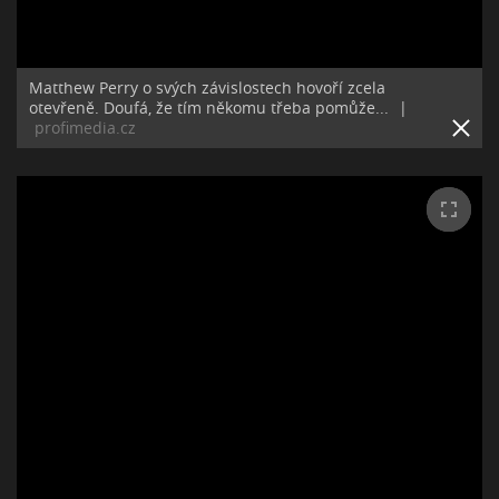
Matthew Perry o svých závislostech hovoří zcela
otevřeně. Doufá, že tím někomu třeba pomůže...
|
profimedia.cz