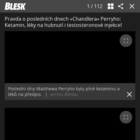
1
/
112
Pravda o posledních dnech »Chandlera« Perryho:
Ketamin, léky na hubnutí i testosteronové injekce!
Poslední dny Matthewa Perryho byly plné ketaminu a
léků na předpis.
|
archiv Blesku