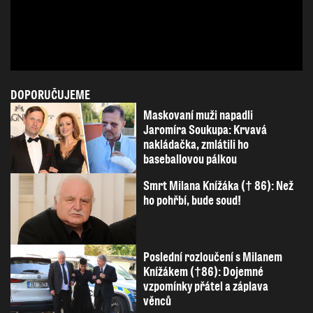
DOPORUČUJEME
Maskovaní muži napadli
Jaromíra Soukupa: Krvavá
nakládačka, zmlátili ho
baseballovou pálkou
Smrt Milana Knížáka († 86): Než
ho pohřbí, bude soud!
Poslední rozloučení s Milanem
Knížákem (†86): Dojemné
vzpomínky přátel a záplava
věnců