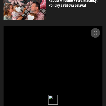
Radost v rodině Petra Macinky:
Polibky a růžová oslava!