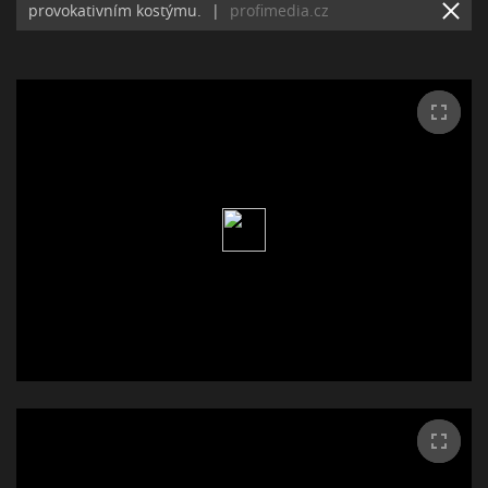
provokativním kostýmu.
|
profimedia.cz