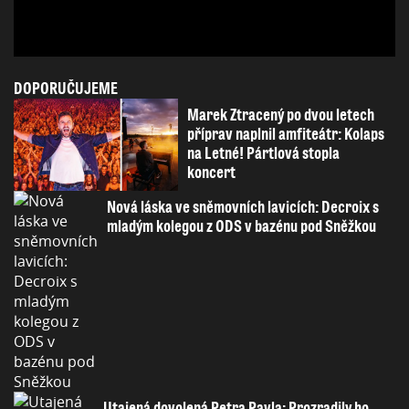
DOPORUČUJEME
Marek Ztracený po dvou letech
příprav naplnil amfiteátr: Kolaps
na Letné! Pártlová stopla
koncert
Nová láska ve sněmovních lavicích: Decroix s
mladým kolegou z ODS v bazénu pod Sněžkou
Utajená dovolená Petra Pavla: Prozradily ho