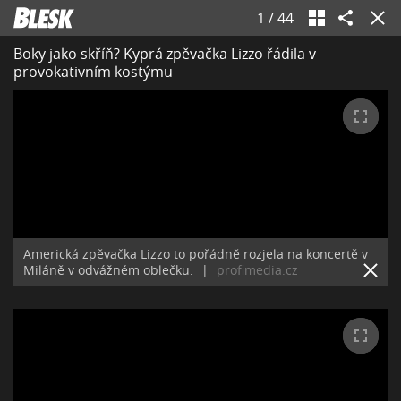
1
/
44
Boky jako skříň? Kyprá zpěvačka Lizzo řádila v
provokativním kostýmu
Americká zpěvačka Lizzo to pořádně rozjela na koncertě v
Miláně v odvážném oblečku.
|
profimedia.cz