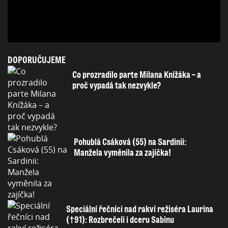
DOPORUČUJEME
Co prozradilo parte Milana Knížáka – a
proč vypadá tak nezvykle?
Pohublá Csáková (55) na Sardinii:
Manžela vyměnila za zajíčka!
Speciální řečníci nad rakví režiséra Laurina
(†91): Rozbrečeli i dceru Sabinu