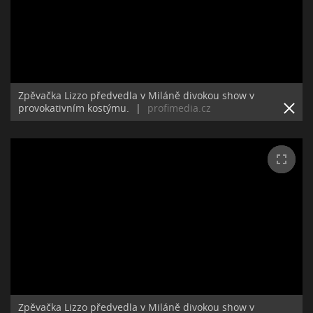
Zpěvačka Lizzo předvedla v Miláně divokou show v
provokativním kostýmu.
|
profimedia.cz
Zpěvačka Lizzo předvedla v Miláně divokou show v