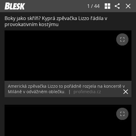
1
/
44
Boky jako skříň? Kyprá zpěvačka Lizzo řádila v
provokativním kostýmu
Americká zpěvačka Lizzo to pořádně rozjela na koncertě v
Miláně v odvážném oblečku.
|
profimedia.cz