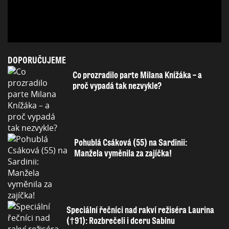
DOPORUČUJEME
Co prozradilo parte Milana Knížáka – a
proč vypadá tak nezvykle?
Pohublá Csáková (55) na Sardinii:
Manžela vyměnila za zajíčka!
Speciální řečníci nad rakví režiséra Laurina
(†91): Rozbrečeli i dceru Sabinu