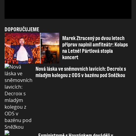
DOPORUČUJEME
Marek Ztracený po dvou letech
příprav naplnil amfiteátr: Kolaps
na Letné! Pártlová stopla
koncert
Nová láska ve sněmovních lavicích: Decroix s
mladým kolegou z ODS v bazénu pod Sněžkou
Exministryně s Havránkem dováděli v