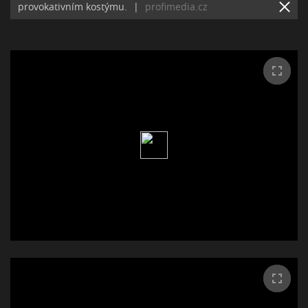
provokativním kostýmu.
|
profimedia.cz