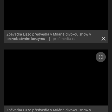
Zpěvačka Lizzo předvedla v Miláně divokou show v
provokativním kostýmu.
|
profimedia.cz
Zpěvačka Lizzo předvedla v Miláně divokou show v