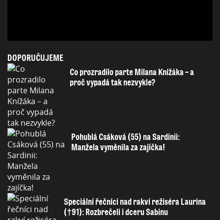
DOPORUČUJEME
Co prozradilo parte Milana Knížáka – a
proč vypadá tak nezvykle?
Pohublá Csáková (55) na Sardinii:
Manžela vyměnila za zajíčka!
Speciální řečníci nad rakví režiséra Laurina
(†91): Rozbrečeli i dceru Sabinu