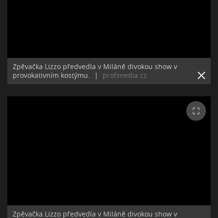
Zpěvačka Lizzo předvedla v Miláně divokou show v
provokativním kostýmu.
|
profimedia.cz
Zpěvačka Lizzo předvedla v Miláně divokou show v