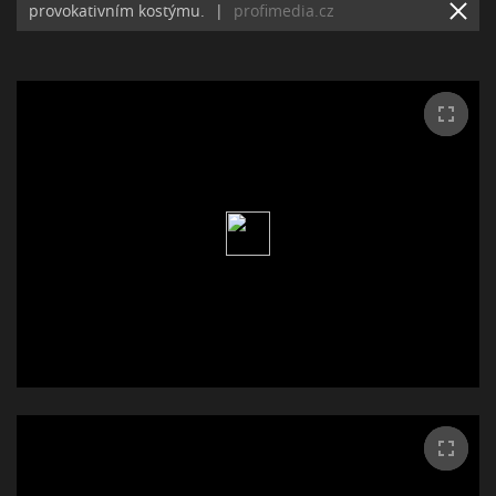
provokativním kostýmu.
|
profimedia.cz