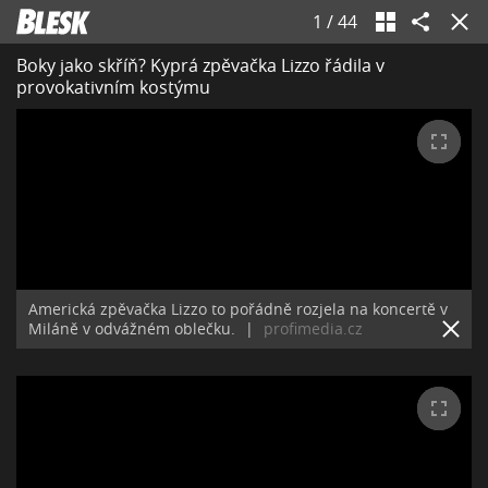
1
/
44
Boky jako skříň? Kyprá zpěvačka Lizzo řádila v
provokativním kostýmu
Americká zpěvačka Lizzo to pořádně rozjela na koncertě v
Miláně v odvážném oblečku.
|
profimedia.cz