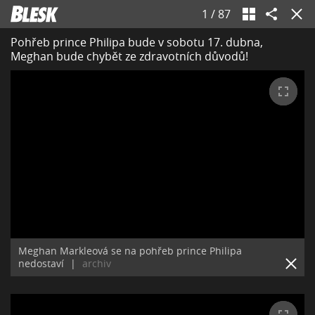
1
/
87
Pohřeb prince Philipa bude v sobotu 17. dubna,
Meghan bude chybět ze zdravotních důvodů!
Meghan Markleová se na pohřeb prince Philipa
nedostaví
|
archiv