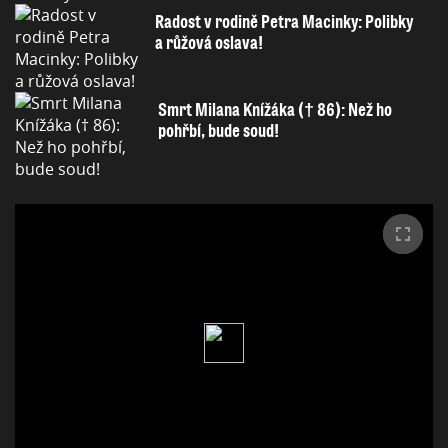
Radost v rodině Petra Macinky: Polibky
a růžová oslava!
Smrt Milana Knížáka († 86): Než ho
pohřbí, bude soud!