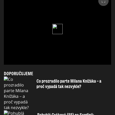
DOPORUČUJEME
Co prozradilo parte Milana Knížáka – a
proč vypadá tak nezvykle?
Pohublá Csáková (55) na Sardinii: