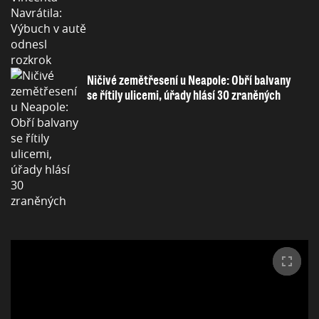
Ničivé zemětřesení u Neapole: Obří balvany
se řítily ulicemi, úřady hlásí 30 zraněných