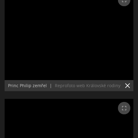
Princ Philip zemřel
|
Reprofoto web Královské rodiny