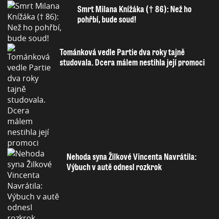
Smrt Milana Knížáka († 86): Než ho
pohřbí, bude soud!
Tománková vedle Partie dva roky tajně
studovala. Dcera málem nestihla její promoci
Nehoda syna Žilkové Vincenta Navrátila:
Výbuch v autě odnesl rozkrok