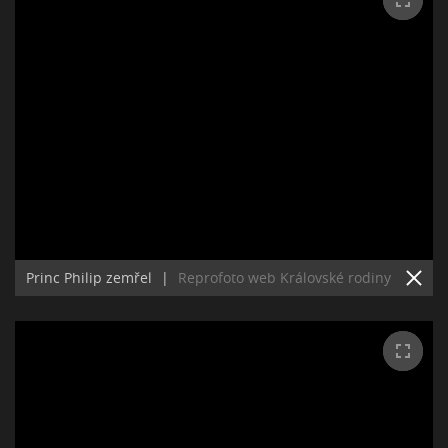
Princ Philip zemřel
|
Reprofoto web Královské rodiny