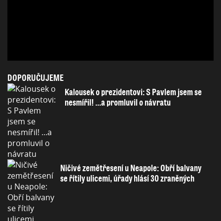
DOPORUČUJEME
Kalousek o prezidentovi: S Pavlem jsem se
nesmířil! ...a promluvil o návratu
Ničivé zemětřesení u Neapole: Obří balvany
se řítily ulicemi, úřady hlásí 30 zraněných