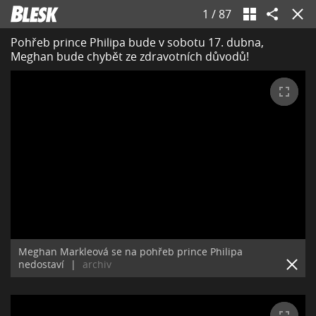
1
/
87
Pohřeb prince Philipa bude v sobotu 17. dubna,
Meghan bude chybět ze zdravotních důvodů!
Meghan Markleová se na pohřeb prince Philipa
nedostaví
|
archiv