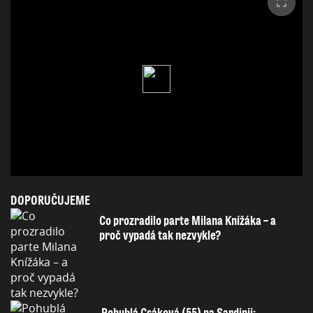
DOPORUČUJEME
Co prozradilo parte Milana Knížáka – a
proč vypadá tak nezvykle?
Pohublá Csáková (55) na Sardinii: