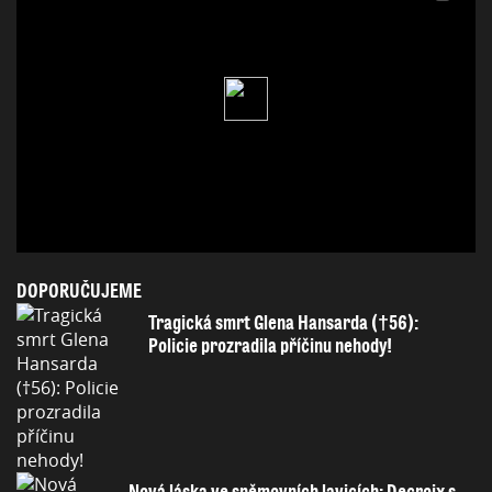
DOPORUČUJEME
Tragická smrt Glena Hansarda (†56):
Policie prozradila příčinu nehody!
Nová láska ve sněmovních lavicích: Decroix s