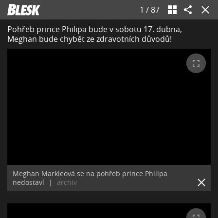
1
/
87
Pohřeb prince Philipa bude v sobotu 17. dubna,
Meghan bude chybět ze zdravotních důvodů!
Meghan Markleová se na pohřeb prince Philipa
nedostaví
|
archiv