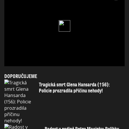
DOPORUČUJEME
Tragická smrt Glena Hansarda (†56):
Policie prozradila příčinu nehody!
Radost v rodině Petra Macinky: Polibky