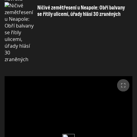
Ničivé zemětřesení u Neapole: Obří balvany
se řítily ulicemi, úřady hlásí 30 zraněných