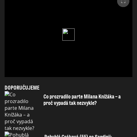
DOPORUČUJEME
Co prozradilo parte Milana Knížáka – a
proč vypadá tak nezvykle?
Pohublá Csáková (55) na Sardinii: