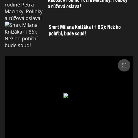
a růžová oslava!
Smrt Milana Knížáka († 86): Než ho
pohřbí, bude soud!