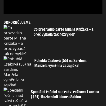
DOPORUČUJEME
Co prozradilo parte Milana Knížáka – a
proč vypadá tak nezvykle?
Pohublá Csáková (55) na Sardinii:
Manžela vyměnila za zajíčka!
Speciální řečníci nad rakví režiséra Laurina
(†91): Rozbrečeli i dceru Sabinu