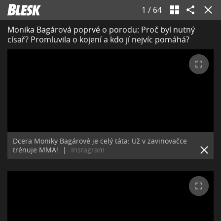
1
/
64
Monika Bagárová poprvé o porodu: Proč byl nutný
císař? Promluvila o kojení a kdo jí nejvíc pomáhá?
Dcera Moniky Bagárové je celý táta: Už v zavinovačce
trénuje MMA!
|
Instagram