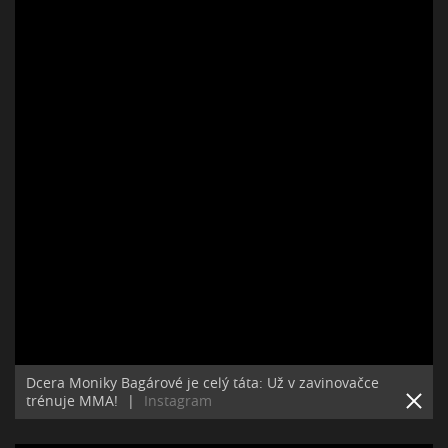
Dcera Moniky Bagárové je celý táta: Už v zavinovačce
trénuje MMA!
|
Instagram