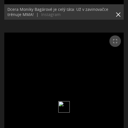
Dcera Moniky Bagárové je celý táta: Už v zavinovačce
trénuje MMA!
|
Instagram