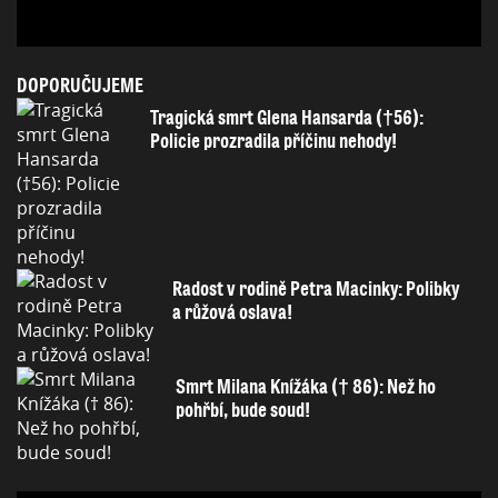
DOPORUČUJEME
Tragická smrt Glena Hansarda (†56):
Policie prozradila příčinu nehody!
Radost v rodině Petra Macinky: Polibky
a růžová oslava!
Smrt Milana Knížáka († 86): Než ho
pohřbí, bude soud!