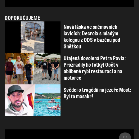
DOPORUČUJEME
Nová láska ve sněmovních
lavicích: Decroix s mladým
kolegou z ODS v bazénu pod
Sněžkou
Utajená dovolená Petra Pavla:
Prozradily ho fotky! Opět v
oblíbené rybí restauraci a na
motorce
Svědci o tragédii na jezeře Most:
Byl to masakr!