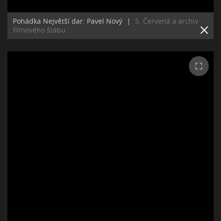
Pohádka Největší dar: Pavel Nový
|
S. Červená a archiv
filmového štábu