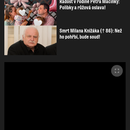
Radost v rodině Petra Macinky:
Polibky a růžová oslava!
Smrt Milana Knížáka († 86): Než
ho pohřbí, bude soud!