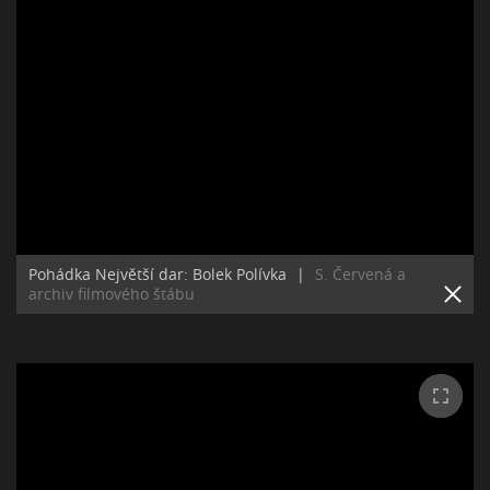
Pohádka Největší dar: Bolek Polívka
|
S. Červená a
archiv filmového štábu