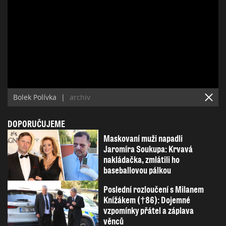
Bolek Polívka
|
archiv
DOPORUČUJEME
Maskovaní muži napadli
Jaromíra Soukupa: Krvavá
nakládačka, zmlátili ho
baseballovou pálkou
Poslední rozloučení s Milanem
Knížákem (†86): Dojemné
vzpomínky přátel a záplava
věnců