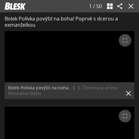
1
/
50
Bolek Polívka povýšil na boha! Poprvé s dcerou a
exmanželkou
Bolek Polívka povýšil na boha.
|
S. Červená a archiv
filmového štábu