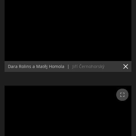
Dara Rolins a Matěj Homola
|
Jiří Černohorský