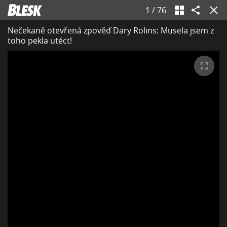
1
/
76
Nečekaně otevřená zpověď Dary Rolins: Musela jsem z
toho pekla utéct!