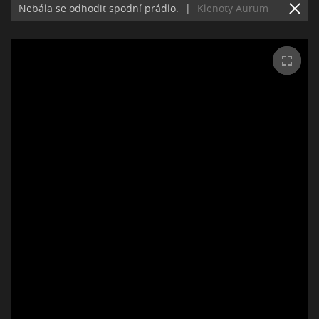
Nebála se odhodit spodní prádlo.
|
Klenoty Aurum