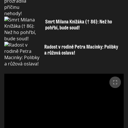
Smrt Milana Knížáka († 86): Než ho
pohřbí, bude soud!
Radost v rodině Petra Macinky: Polibky
a růžová oslava!