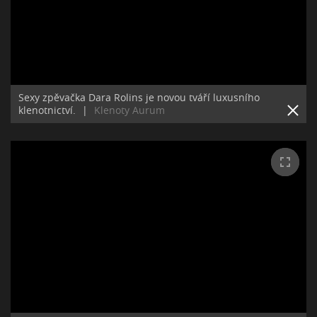
Sexy zpěvačka Dara Rolins je novou tváří luxusního
klenotnictví.
|
Klenoty Aurum