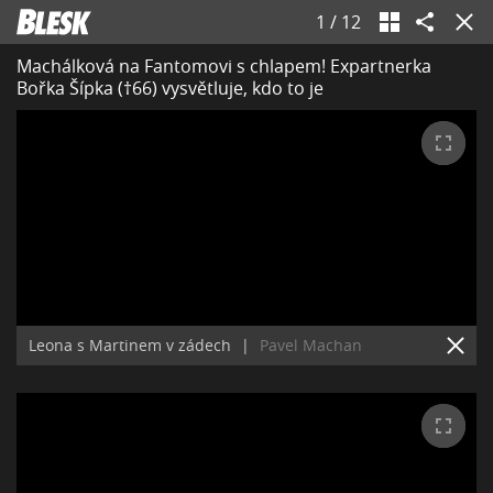
1
/
12
Machálková na Fantomovi s chlapem! Expartnerka
Bořka Šípka (†66) vysvětluje, kdo to je
Leona s Martinem v zádech
|
Pavel Machan