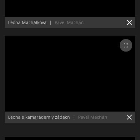
Leona Machálková
|
Pavel Machan
Leona s kamarádem v zádech
|
Pavel Machan