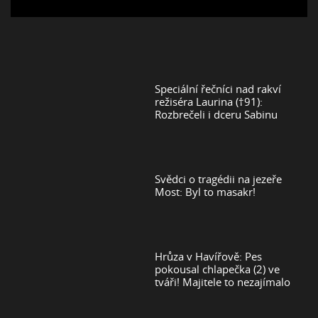
Speciální řečníci nad rakví
režiséra Laurina (†91):
Rozbrečeli i dceru Sabinu
Svědci o tragédii na jezeře
Most: Byl to masakr!
Hrůza v Havířově: Pes
pokousal chlapečka (2) ve
tváři! Majitele to nezajímalo