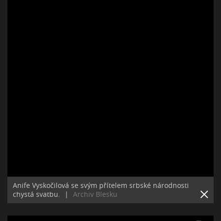
Anife Vyskočilová se svým přítelem srbské národnosti
chystá svatbu.
|
Archiv Blesku