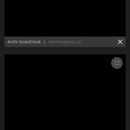
Anife Vyskočilová
|
Herminapress.cz