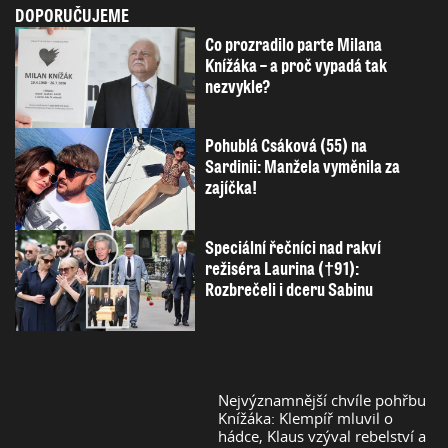
DOPORUČUJEME
Co prozradilo parte Milana
Knížáka – a proč vypadá tak
nezvykle?
Pohublá Csáková (55) na
Sardinii: Manžela vyměnila za
zajíčka!
Speciální řečníci nad rakví
režiséra Laurina (†91):
Rozbrečeli i dceru Sabinu
Nejvýznamnější chvíle pohřbu
Knížáka: Klempíř mluvil o
hádce, Klaus vzýval rebelství a