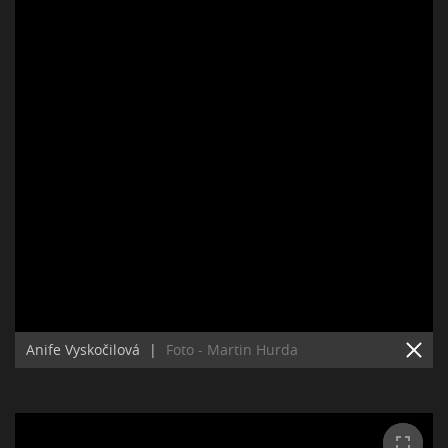
Anife Vyskočilová
|
Foto - Martin Hurda