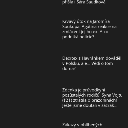
přišla i Sára Saudková
Krvavý útok na Jaromíra
Soukupa: Agátina reakce na
zmlácení jejího ex! A co
podniká policie?
Decroix s Havránkem dováděli
v Polsku, ale… Vědí o tom
doma?
Zdenka je průvodkyní
pozůstalých rodičů: Syna Vojtu
(†21) ztratila o prázdninách!
Ještě jsme doufali v zázrak…
Zákazy v oblíbených