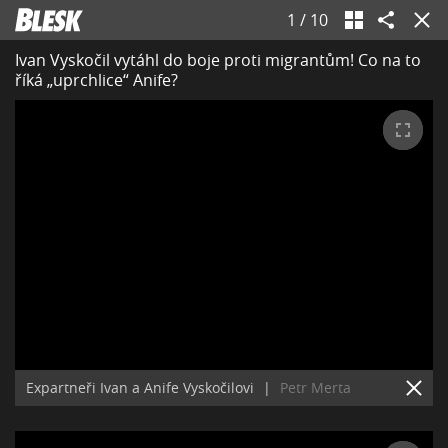
1
/
10
Ivan Vyskočil vytáhl do boje proti migrantům! Co na to
říká „uprchlice“ Anife?
Expartneři Ivan a Anife Vyskočilovi
|
Petr Merta