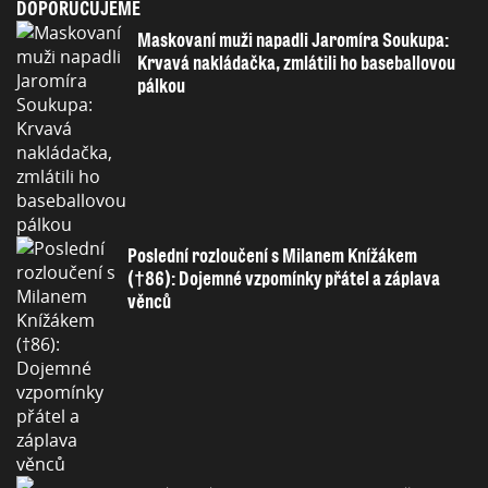
DOPORUČUJEME
Maskovaní muži napadli Jaromíra Soukupa:
Krvavá nakládačka, zmlátili ho baseballovou
pálkou
Poslední rozloučení s Milanem Knížákem
(†86): Dojemné vzpomínky přátel a záplava
věnců