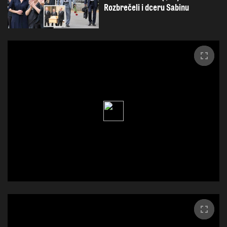
Rozbrečeli i dceru Sabinu