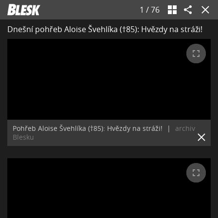
1
/
76
Dnešní pohřeb Aloise Švehlíka (†85): Hvězdy na stráži!
Pohřeb Aloise Švehlíka (†85): Hvězdy na stráži!
|
archiv
Blesku