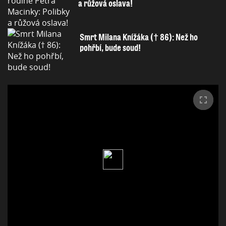
a růžová oslava!
Smrt Milana Knížáka († 86): Než ho
pohřbí, bude soud!