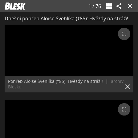
1
/
76
Dnešní pohřeb Aloise Švehlíka (†85): Hvězdy na stráži!
Pohřeb Aloise Švehlíka (†85): Hvězdy na stráži!
|
archiv
Blesku