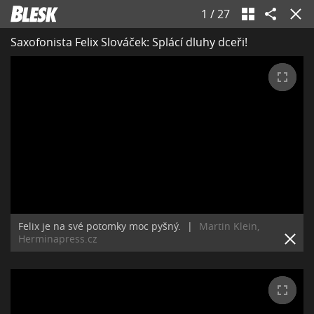
1
/
27
Saxofonista Felix Slováček: Splácí dluhy dceři!
Felix je na své potomky moc pyšný.
|
Martin Klein,
Herminapress.cz