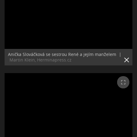
Anička Slováčková se sestrou René a jejím manželem
|
Martin Klein, Herminapress.cz