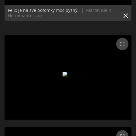
Felix je na své potomky moc pyšný.
|
Martin Klein,
Herminapress.cz