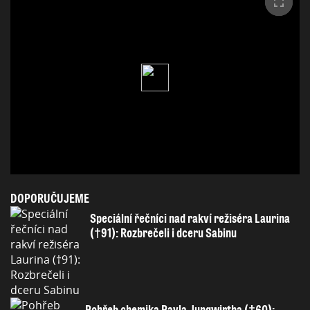
DOPORUČUJEME
Speciální řečníci nad rakví režiséra Laurina
(†91): Rozbrečeli i dceru Sabinu
Pohřeb chemika Pavla Jungwirtha (†60):