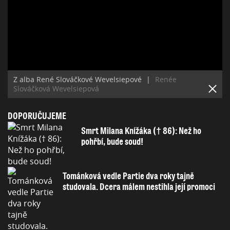
Z alba René Slováčkové Wevelsiepové
|
Renée
Slováčková Wevelsiepová
DOPORUČUJEME
Smrt Milana Knížáka († 86): Než ho
pohřbí, bude soud!
Tománková vedle Partie dva roky tajně
studovala. Dcera málem nestihla její promoci