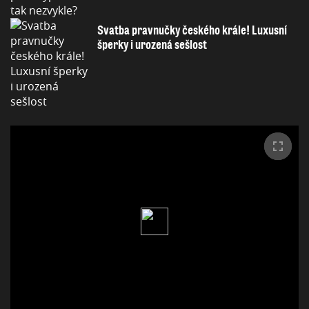
Svatba pravnučky českého krále! Luxusní
šperky i urozená sešlost