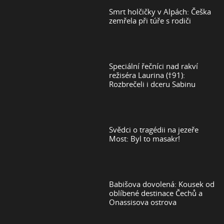
Smrt holčičky v Alpách: Češka
zemřela při túře s rodiči
Speciální řečníci nad rakví
režiséra Laurina (†91):
Rozbrečeli i dceru Sabinu
Svědci o tragédii na jezeře
Most: Byl to masakr!
Babišova dovolená: Kousek od
oblíbené destinace Čechů a
Onassisova ostrova