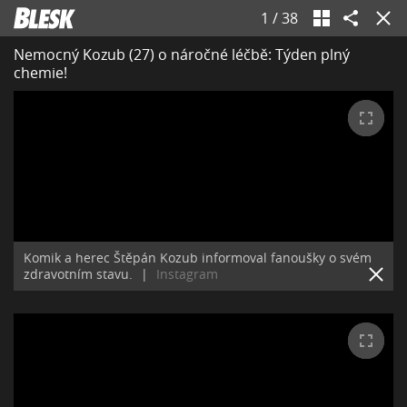
1
/
38
Nemocný Kozub (27) o náročné léčbě: Týden plný
chemie!
Komik a herec Štěpán Kozub informoval fanoušky o svém
zdravotním stavu.
|
Instagram