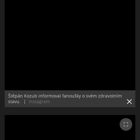
Štěpán Kozub informoval fanoušky o svém zdravotním
stavu.
|
Instagram