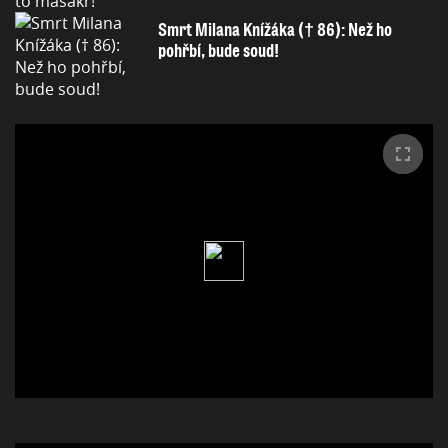
Smrt Milana Knížáka († 86): Než ho
pohřbí, bude soud!