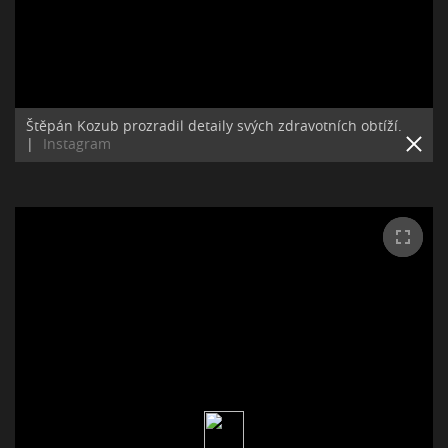
Štěpán Kozub prozradil detaily svých zdravotních obtíží.
|
Instagram