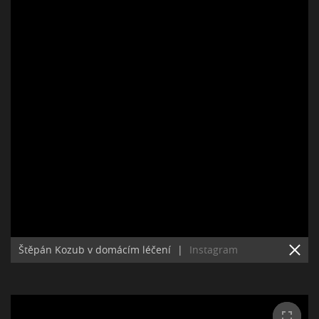
Štěpán Kozub v domácím léčení
|
Instagram