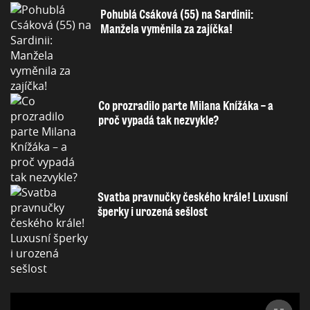
Pohublá Csáková (55) na Sardinii:
Manžela vyměnila za zajíčka!
Co prozradilo parte Milana Knížáka – a
proč vypadá tak nezvykle?
Svatba pravnučky českého krále! Luxusní
šperky i urozená sešlost