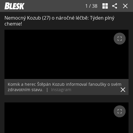
1
/
38
Nemocný Kozub (27) o náročné léčbě: Týden plný
chemie!
Komik a herec Štěpán Kozub informoval fanoušky o svém
zdravotním stavu.
|
Instagram