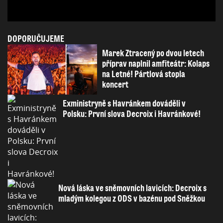
DOPORUČUJEME
Marek Ztracený po dvou letech
příprav naplnil amfiteátr: Kolaps
na Letné! Pártlová stopla
koncert
Exministryně s Havránkem dováděli v
Polsku: První slova Decroix i Havránkové!
Nová láska ve sněmovních lavicích: Decroix s
mladým kolegou z ODS v bazénu pod Sněžkou