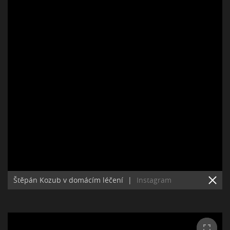
Štěpán Kozub v domácím léčení
|
Instagram