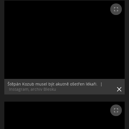
Štěpán Kozub musel být akutně ošetřen lékaři.
|
Instagram, archiv Blesku