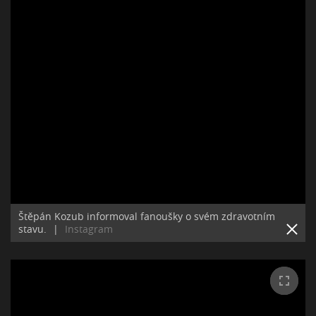
Štěpán Kozub informoval fanoušky o svém zdravotním
stavu.
|
Instagram