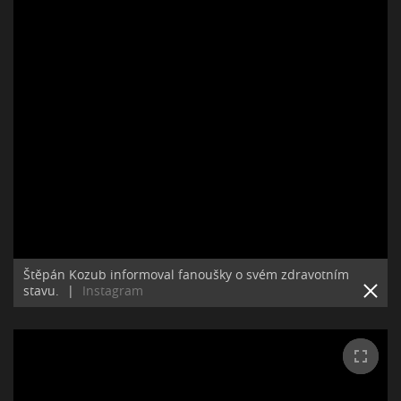
Štěpán Kozub informoval fanoušky o svém zdravotním
stavu.
|
Instagram