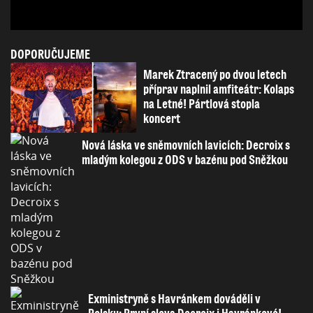
DOPORUČUJEME
Marek Ztracený po dvou letech
příprav naplnil amfiteátr: Kolaps
na Letné! Pártlová stopla
koncert
Nová láska ve sněmovních lavicích: Decroix s
mladým kolegou z ODS v bazénu pod Sněžkou
Exministryně s Havránkem dováděli v