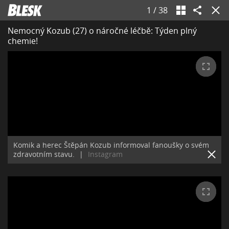
1
/
38
Nemocný Kozub (27) o náročné léčbě: Týden plný
chemie!
Komik a herec Štěpán Kozub informoval fanoušky o svém
zdravotním stavu.
|
Instagram