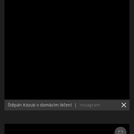
Štěpán Kozub v domácím léčení
|
Instagram