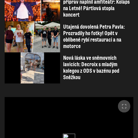
příprav naplnil amfiteátr: Kolaps
na Letné! Pártlová stopla
koncert
Utajená dovolená Petra Pavla:
Prozradily ho fotky! Opět v
oblíbené rybí restauraci a na
motorce
Nová láska ve sněmovních
lavicích: Decroix s mladým
kolegou z ODS v bazénu pod
Sněžkou