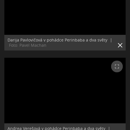
Darija Pavlovičová v pohádce Perinbaba a dva světy
|
Foto: Pavel Machan
Andrea Verešová v pohádce Perinbaba a dva světy
|