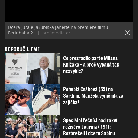
Dcera Juraje Jakubiska Janette na premiéře filmu
Perinbaba 2.
|
profimedia.cz
DOPORUČUJEME
Co prozradilo parte Milana
Knížáka – a proč vypadá tak
nezvykle?
Pohublá Csáková (55) na
Sardinii: Manžela vyměnila za
zajíčka!
Speciální řečníci nad rakví
režiséra Laurina (†91):
Rozbrečeli i dceru Sabinu