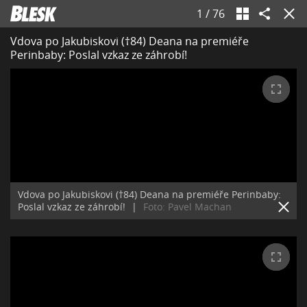
1
/
76
Vdova po Jakubiskovi (†84) Deana na premiéře
Perinbaby: Poslal vzkaz ze záhrobí!
Vdova po Jakubiskovi (†84) Deana na premiéře Perinbaby:
Poslal vzkaz ze záhrobí!
|
Foto: Pavel Machan