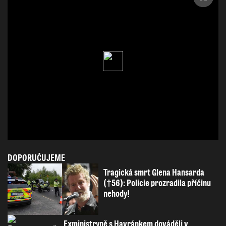
DOPORUČUJEME
Tragická smrt Glena Hansarda
(†56): Policie prozradila příčinu
nehody!
Exministryně s Havránkem dováděli v