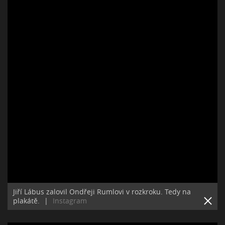
Jiří Lábus zalovil Ondřeji Rumlovi v rozkroku. Tedy na
plakátě.
|
Instagram