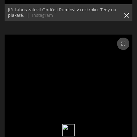
Jiří Lábus zalovil Ondřeji Rumlovi v rozkroku. Tedy na
plakátě.
|
Instagram