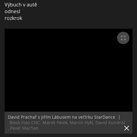
David Prachař s Jiřím Lábusem na večírku StarDance
|
Blesk:Foto CNC: Marek Pátek, Martin Hykl, David Kundrát
, Pavel Machan