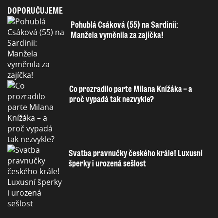
DOPORUČUJEME
Pohublá Csáková (55) na Sardinii:
Manžela vyměnila za zajíčka!
Co prozradilo parte Milana Knížáka – a
proč vypadá tak nezvykle?
Svatba pravnučky českého krále! Luxusní
šperky i urozená sešlost