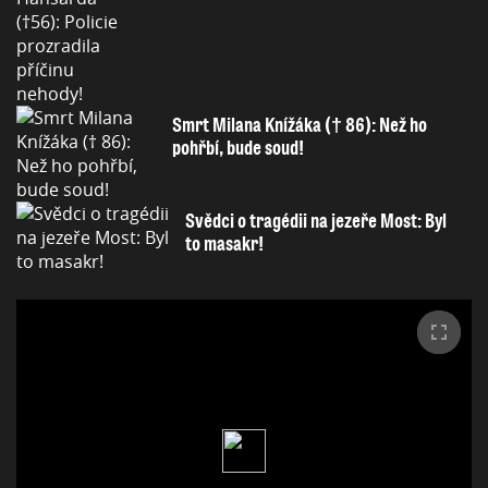
Smrt Milana Knížáka († 86): Než ho
pohřbí, bude soud!
Svědci o tragédii na jezeře Most: Byl
to masakr!