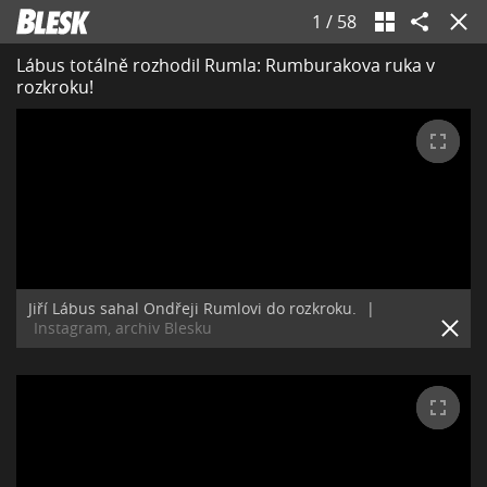
1
/
58
Lábus totálně rozhodil Rumla: Rumburakova ruka v
rozkroku!
Jiří Lábus sahal Ondřeji Rumlovi do rozkroku.
|
Instagram, archiv Blesku