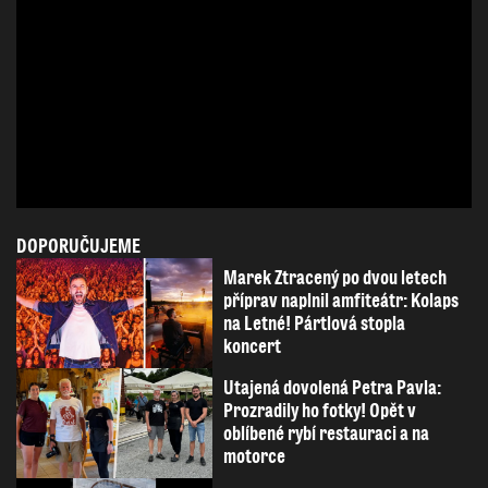
DOPORUČUJEME
Marek Ztracený po dvou letech
příprav naplnil amfiteátr: Kolaps
na Letné! Pártlová stopla
koncert
Utajená dovolená Petra Pavla:
Prozradily ho fotky! Opět v
oblíbené rybí restauraci a na
motorce