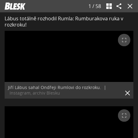
1
/
58
Lábus totálně rozhodil Rumla: Rumburakova ruka v
rozkroku!
Jiří Lábus sahal Ondřeji Rumlovi do rozkroku.
|
Instagram, archiv Blesku