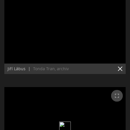
Jiří Lábus
|
Tonda Tran, archiv