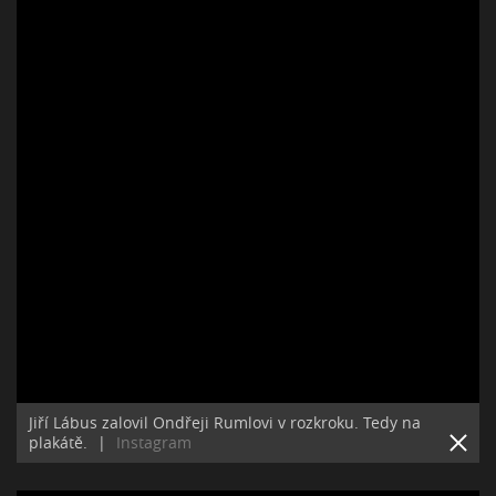
Jiří Lábus zalovil Ondřeji Rumlovi v rozkroku. Tedy na
plakátě.
|
Instagram