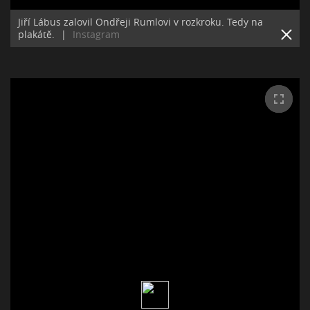
Jiří Lábus zalovil Ondřeji Rumlovi v rozkroku. Tedy na
plakátě.
|
Instagram