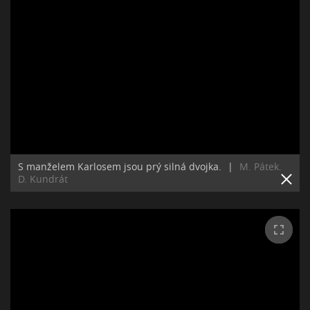
S manželem Karlosem jsou prý silná dvojka.
|
M. Pátek.
D. Kundrát