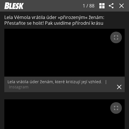
1
/
88
Lela Vémola vrátila úder »přirozeným« ženám:
Přestaňte se holit! Pak uvidíme přírodní krásu
Lela vrátila úder ženám, které kritizují její vzhled.
|
Instagram