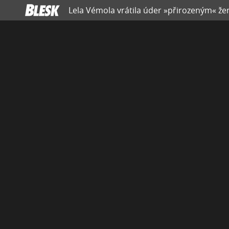
Lela Vémola vrátila úder »přirozeným« žen