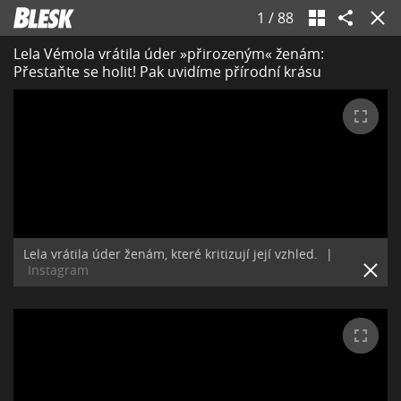
1
/
88
Lela Vémola vrátila úder »přirozeným« ženám:
Přestaňte se holit! Pak uvidíme přírodní krásu
Lela vrátila úder ženám, které kritizují její vzhled.
|
Instagram