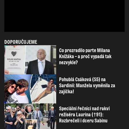
DOPORUČUJEME
Co prozradilo parte Milana
Knížáka – a proč vypadá tak
nezvykle?
Pohublá Csáková (55) na
Sardinii: Manžela vyměnila za
zajíčka!
Speciální řečníci nad rakví
režiséra Laurina (†91):
Rozbrečeli i dceru Sabinu