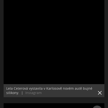
Lela Ceterová vystavila v Karlosově novém autě bujné
silikony.
|
Instagram