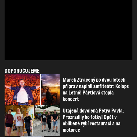
DOPORUČUJEME
Marek Ztracený po dvou letech
příprav naplnil amfiteátr: Kolaps
na Letné! Pártlová stopla
koncert
Utajená dovolená Petra Pavla:
Prozradily ho fotky! Opět v
oblíbené rybí restauraci a na
motorce