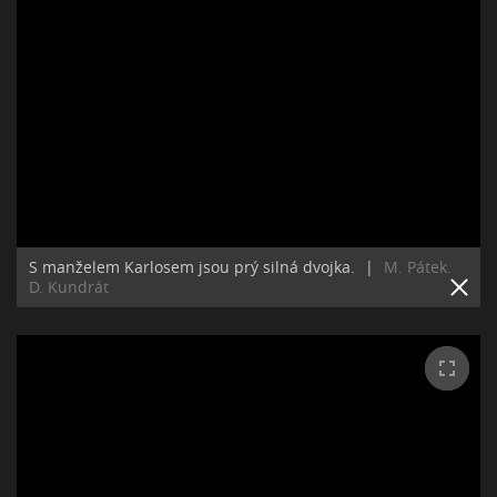
S manželem Karlosem jsou prý silná dvojka.
|
M. Pátek.
D. Kundrát