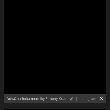
Odvážná fotka modelky Simony Krainové
|
Instagram