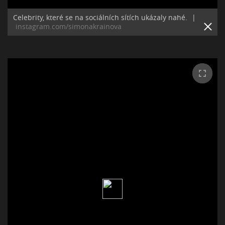
Celebrity, které se na sociálních sítích ukázaly nahé.
|
instagram.com/simonakrainova