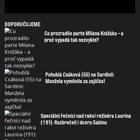
DOPORUČUJEME
Co prozradilo parte Milana Knížáka – a
proč vypadá tak nezvykle?
Pohublá Csáková (55) na Sardinii:
Manžela vyměnila za zajíčka!
Speciální řečníci nad rakví režiséra Laurina
(†91): Rozbrečeli i dceru Sabinu