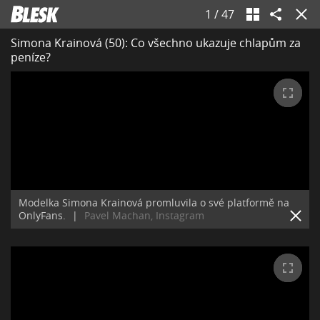
1
/
47
Simona Krainová (50): Co všechno ukazuje chlapům za
peníze?
Modelka Simona Krainová promluvila o své platformě na
OnlyFans.
|
Pavel Machan, Instagram