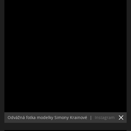
Odvážná fotka modelky Simony Krainové
|
Instagram