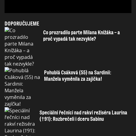
DOPORUČUJEME
Co prozradilo parte Milana Knížáka – a
proč vypadá tak nezvykle?
Pohublá Csáková (55) na Sardinii:
Manžela vyměnila za zajíčka!
Speciální řečníci nad rakví režiséra Laurina
(†91): Rozbrečeli i dceru Sabinu