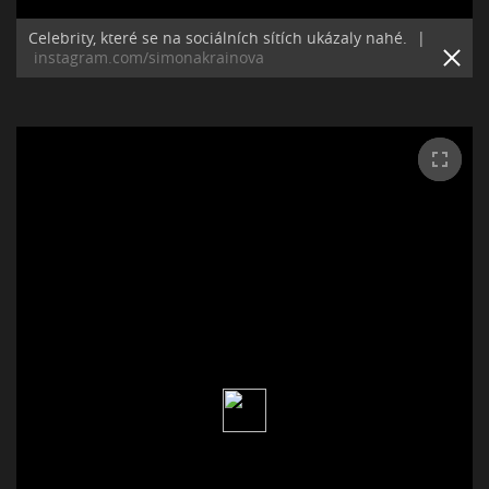
Celebrity, které se na sociálních sítích ukázaly nahé.
|
instagram.com/simonakrainova