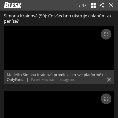
1
/
47
Simona Krainová (50): Co všechno ukazuje chlapům za
peníze?
Modelka Simona Krainová promluvila o své platformě na
OnlyFans.
|
Pavel Machan, Instagram