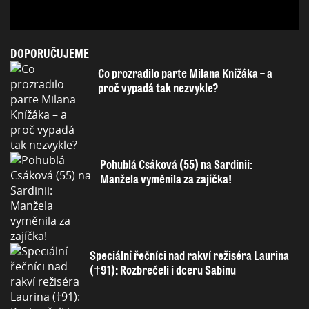
DOPORUČUJEME
Co prozradilo parte Milana Knížáka – a
proč vypadá tak nezvykle?
Pohublá Csáková (55) na Sardinii:
Manžela vyměnila za zajíčka!
Speciální řečníci nad rakví režiséra Laurina
(†91): Rozbrečeli i dceru Sabinu