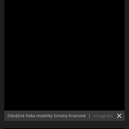
Odvážná fotka modelky Simony Krainové
|
Instagram