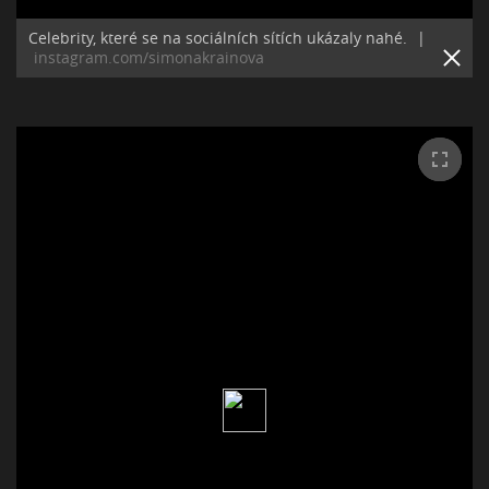
Celebrity, které se na sociálních sítích ukázaly nahé.
|
instagram.com/simonakrainova