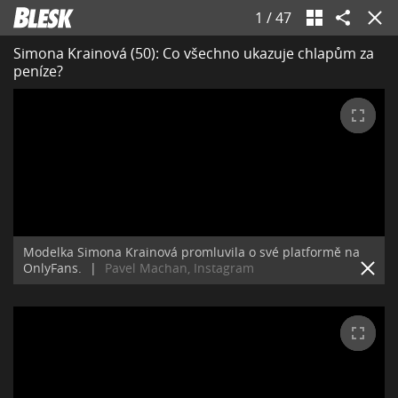
1
/
47
Simona Krainová (50): Co všechno ukazuje chlapům za
peníze?
Modelka Simona Krainová promluvila o své platformě na
OnlyFans.
|
Pavel Machan, Instagram